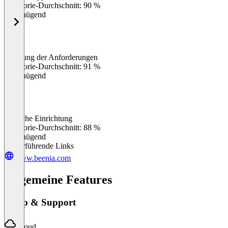
Kategorie-Durchschnitt: 90 %
Ungenügend
Erfüllung der Anforderungen
0
%
Kategorie-Durchschnitt: 91 %
Ungenügend
Einfache Einrichtung
0
%
Kategorie-Durchschnitt: 88 %
Ungenügend
Weiterführende Links
www.beenia.com
Allgemeine Features
Setup & Support
Cloud