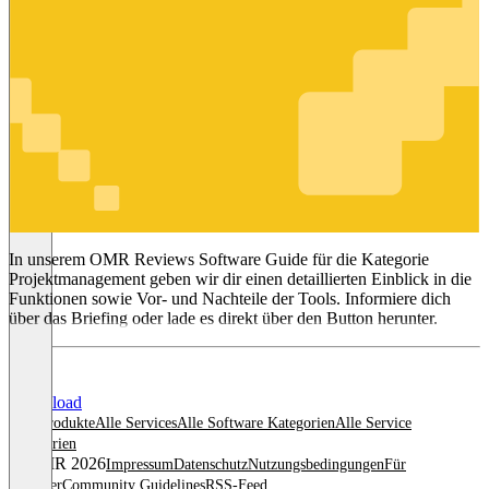
Projektmanagement
In unserem OMR Reviews Software Guide für die Kategorie
Projektmanagement geben wir dir einen detaillierten Einblick in die
Funktionen sowie Vor- und Nachteile der Tools. Informiere dich
über das Briefing oder lade es direkt über den Button herunter.
Download
Alle Produkte
Alle Services
Alle Software Kategorien
Alle Service
Kategorien
© OMR 2026
Impressum
Datenschutz
Nutzungsbedingungen
Für
Anbieter
Community Guidelines
RSS-Feed