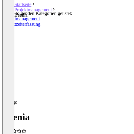
Startseite
Projektmanagement
In den folgenden Kategorien gelistet:
Beenia
Projektmanagement
Projektzeiterfassung
Beenia