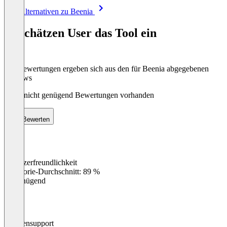
Item
Alle Alternativen zu Beenia
1
of
So schätzen User das Tool ein
8
Die Bewertungen ergeben sich aus den für Beenia abgegebenen
Reviews
Noch nicht genügend Bewertungen vorhanden
Bewerten
Benutzerfreundlichkeit
0
%
Kategorie-Durchschnitt: 89 %
Ungenügend
Kundensupport
0
%