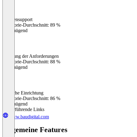
Kundensupport
0
%
Kategorie-Durchschnitt: 89 %
Ungenügend
Erfüllung der Anforderungen
0
%
Kategorie-Durchschnitt: 88 %
Ungenügend
Einfache Einrichtung
0
%
Kategorie-Durchschnitt: 86 %
Ungenügend
Weiterführende Links
www.baudigital.com
Allgemeine Features