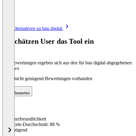
Item
Alle Alternativen zu bau digital
1
of
So schätzen User das Tool ein
8
Die Bewertungen ergeben sich aus den für bau digital abgegebenen
Reviews
Noch nicht genügend Bewertungen vorhanden
Bewerten
Benutzerfreundlichkeit
0
%
Kategorie-Durchschnitt: 88 %
Ungenügend