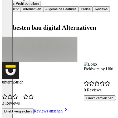
Dieses Profil betreiben
Übersicht
Alternativen
Allgemeine Features
Preise
Reviews
Die besten bau digital Alternativen
Fieldwire by Hilti
untermStrich
0 Reviews
R
Direkt vergleichen
3 Reviews
Reviews ansehen
Direkt vergleichen