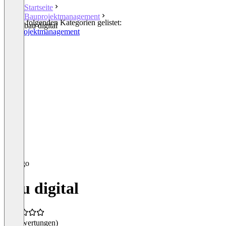
Startseite
Bauprojektmanagement
In den folgenden Kategorien gelistet:
bau digital
Bauprojektmanagement
bau digital
(0 Bewertungen)