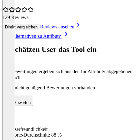
129 Reviews
Reviews ansehen
Direkt vergleichen
Item
Alle Alternativen zu Attributy
1
of
So schätzen User das Tool ein
8
Die Bewertungen ergeben sich aus den für Attributy abgegebenen
Reviews
Noch nicht genügend Bewertungen vorhanden
Bewerten
Benutzerfreundlichkeit
0
%
Kategorie-Durchschnitt: 88 %