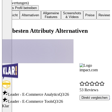
(0 Bewertungen)
Dieses Profil betreiben
Allgemeine
Screenshots
Übersicht
Alternativen
Preise
Reviews
Features
& Videos
Die besten Attributy Alternativen
impact.com
53 Reviews
Leader - E-Commerce Analytics
Q3/26
R
Direkt vergleichen
Leader - E-Commerce Tools
Q3/26
Klar