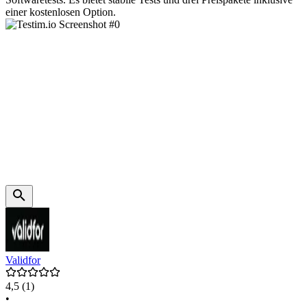
einer kostenlosen Option.
Validfor
4,5
(1)
•