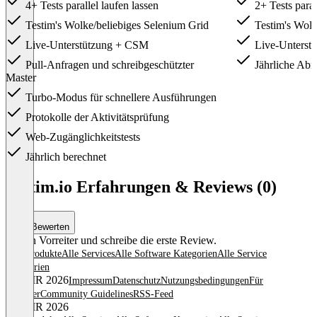
4+ Tests parallel laufen lassen
2+ Tests paral
Testim's Wolke/beliebiges Selenium Grid
Testim's Wolk
Live-Unterstützung + CSM
Live-Unterst
Pull-Anfragen und schreibgeschützter
Jährliche Ab
Master
Turbo-Modus für schnellere Ausführungen
Protokolle der Aktivitätsprüfung
Web-Zugänglichkeitstests
Jährlich berechnet
Item
1
Testim.io Erfahrungen & Reviews (0)
of
3
Bewerten
Sei ein Vorreiter und schreibe die erste Review.
Alle Produkte
Alle Services
Alle Software Kategorien
Alle Service
Kategorien
© OMR 2026
Impressum
Datenschutz
Nutzungsbedingungen
Für
Anbieter
Community Guidelines
RSS-Feed
© OMR 2026