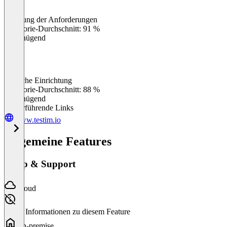
Erfüllung der Anforderungen
0
%
Kategorie-Durchschnitt: 91 %
Ungenügend
Einfache Einrichtung
0
%
Kategorie-Durchschnitt: 88 %
Ungenügend
Weiterführende Links
www.testim.io
Allgemeine Features
Setup & Support
Cloud
Keine Informationen zu diesem Feature
On-premise