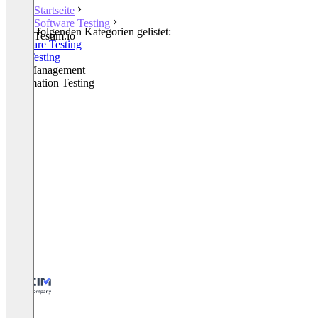
Startseite
Software Testing
In den folgenden Kategorien gelistet:
Testim.io
Software Testing
A/B Testing
Test Management
Automation Testing