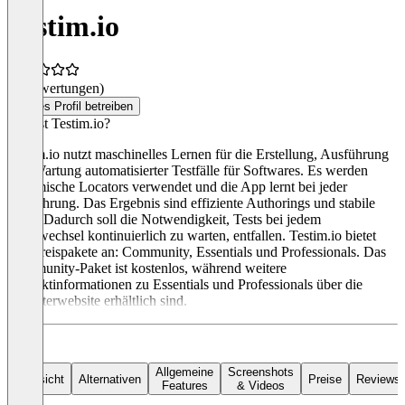
Testim.io
(0 Bewertungen)
Dieses Profil betreiben
Was ist Testim.io?
Testim.io nutzt maschinelles Lernen für die Erstellung, Ausführung
und Wartung automatisierter Testfälle für Softwares. Es werden
dynamische Locators verwendet und die App lernt bei jeder
Ausführung. Das Ergebnis sind effiziente Authorings und stabile
Tests. Dadurch soll die Notwendigkeit, Tests bei jedem
Codewechsel kontinuierlich zu warten, entfallen. Testim.io bietet
drei Preispakete an: Community, Essentials und Professionals. Das
Community-Paket ist kostenlos, während weitere
Produktinformationen zu Essentials und Professionals über die
Anbieterwebsite erhältlich sind.
Allgemeine
Screenshots
Übersicht
Alternativen
Preise
Reviews
Features
& Videos