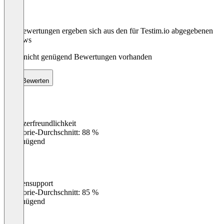
Die Bewertungen ergeben sich aus den für Testim.io abgegebenen
Reviews
Noch nicht genügend Bewertungen vorhanden
Bewerten
Benutzerfreundlichkeit
0
%
Kategorie-Durchschnitt: 88 %
Ungenügend
Kundensupport
0
%
Kategorie-Durchschnitt: 85 %
Ungenügend