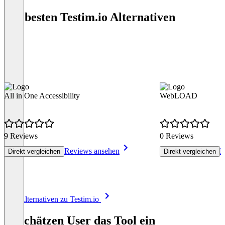
Die besten Testim.io Alternativen
All in One Accessibility
WebLOAD
9 Reviews
0 Reviews
Reviews ansehen
R
Direkt vergleichen
Direkt vergleichen
Item
Alle Alternativen zu Testim.io
1
of
So schätzen User das Tool ein
8