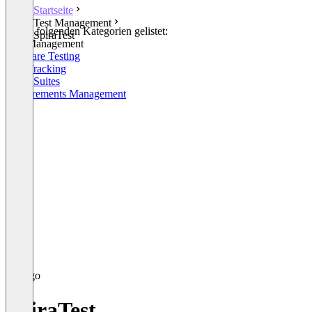
Startseite
Test Management
In den folgenden Kategorien gelistet:
SpiraTest
Test Management
Software Testing
Bug Tracking
ALM Suites
Requirements Management
SpiraTest