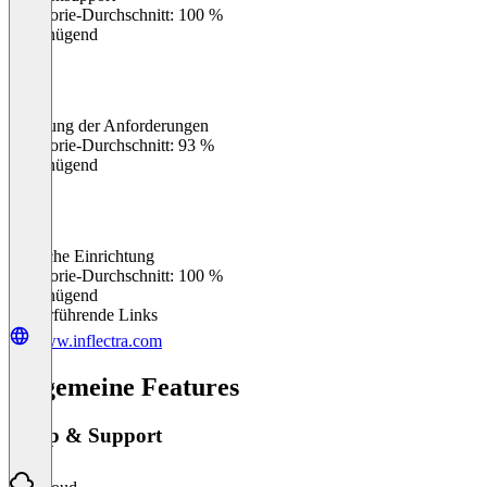
Kategorie-Durchschnitt: 100 %
Ungenügend
Erfüllung der Anforderungen
0
%
Kategorie-Durchschnitt: 93 %
Ungenügend
Einfache Einrichtung
0
%
Kategorie-Durchschnitt: 100 %
Ungenügend
Weiterführende Links
www.inflectra.com
Allgemeine Features
Setup & Support