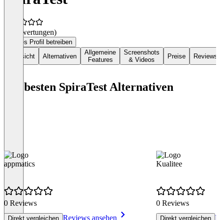
(0 Bewertungen)
Dieses Profil betreiben
Allgemeine
Screenshots
Übersicht
Alternativen
Preise
Reviews
Features
& Videos
Die besten SpiraTest Alternativen
appmatics
Kualitee
0 Reviews
0 Reviews
Reviews ansehen
R
Direkt vergleichen
Direkt vergleichen