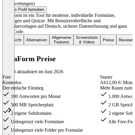
(0 Bewertungen)
Dieses Profil betreiben
AidaForm ist ein Tool für moderne, individuelle Formulare,
Umfragen und Quizze. Mit Benutzeroberfläche und
Formularvorlagen auf Deutsch, sicherer Datenerfassung und ganz
ohne Code.
Allgemeine
Screenshots
Übersicht
Alternativen
Preise
Reviews
Features
& Videos
AidaForm Preise
Zuletzt aktualisiert im Juni 2026
Free
Starter
Kostenlos
Ab
12,00 €
/ Mona
Der einfache Einstieg
Mehr Raum zum 
100 Antworten pro Monat
1.000 Antwor
500 MB Speicherplatz
2 GB Speiche
2 eigene Subdomains
2 eigene Sub
Unbegrenzt viele Formulare
Alle Free-Fun
Unbegrenzt viele Felder pro Formular