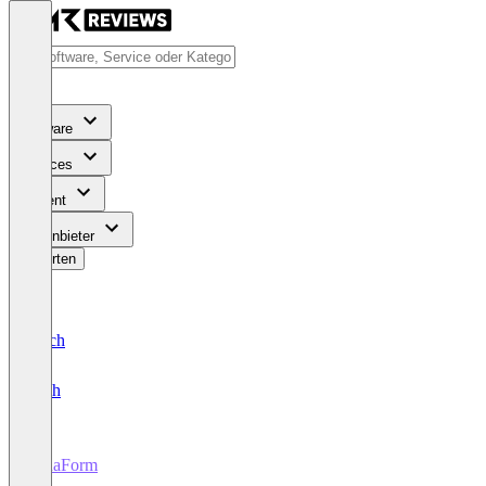
Software
Services
Content
Für Anbieter
Bewerten
Deutsch
English
AidaForm