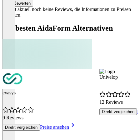
Bewerten
Es gibt aktuell noch keine Reviews, die Informationen zu Preisen
enthalten.
Die besten AidaForm Alternativen
Univelop
evasys
12 Reviews
P
Direkt vergleichen
9 Reviews
Preise ansehen
Direkt vergleichen