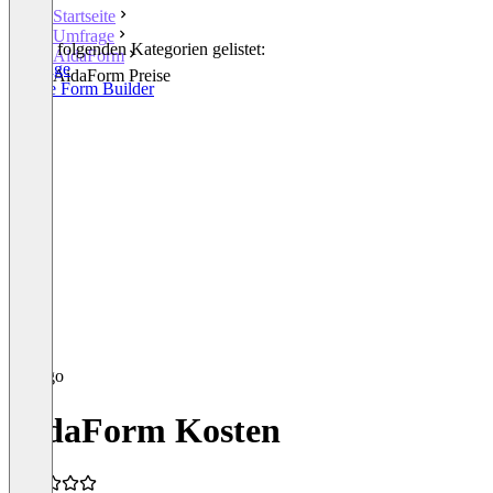
Startseite
Umfrage
In den folgenden Kategorien gelistet:
AidaForm
Umfrage
AidaForm Preise
Online Form Builder
AidaForm Kosten