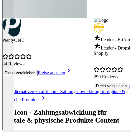
Leader - E-Com
PlentyONE
Leader - Dropsh
Shopify
84 Reviews
Preise ansehen
Direkt vergleichen
299 Reviews
P
Direkt vergleichen
Item
Alle Alternativen zu affilicon - Zahlungsabwicklung für digitale &
1
physische Produkte
of
8
affilicon - Zahlungsabwicklung für
digitale & physische Produkte Content