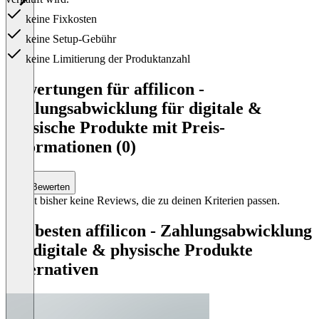
keine Fixkosten
keine Setup-Gebühr
keine Limitierung der Produktanzahl
Item
1
Bewertungen für affilicon -
of
Zahlungsabwicklung für digitale &
1
physische Produkte mit Preis-
Informationen (0)
Bewerten
Es gibt bisher keine Reviews, die zu deinen Kriterien passen.
Die besten affilicon - Zahlungsabwicklung
für digitale & physische Produkte
Alternativen