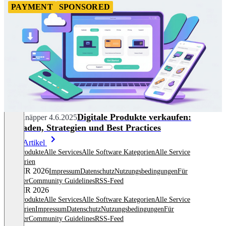
PAYMENT
SPONSORED
Digitale Produkte verkaufen:
Nils Knäpper
4.6.2025
Leitfaden, Strategien und Best Practices
Mehr Artikel
Alle Produkte
Alle Services
Alle Software Kategorien
Alle Service
Kategorien
© OMR 2026
Impressum
Datenschutz
Nutzungsbedingungen
Für
Anbieter
Community Guidelines
RSS-Feed
© OMR 2026
Alle Produkte
Alle Services
Alle Software Kategorien
Alle Service
Kategorien
Impressum
Datenschutz
Nutzungsbedingungen
Für
Anbieter
Community Guidelines
RSS-Feed