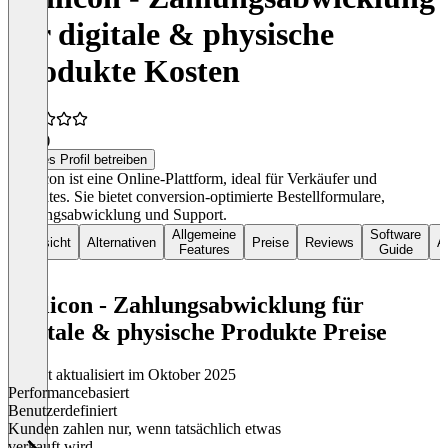
für digitale & physische
Produkte Kosten
5,0
(2)
Dieses Profil betreiben
Affilicon ist eine Online-Plattform, ideal für Verkäufer und
Affiliates. Sie bietet conversion-optimierte Bestellformulare,
Zahlungsabwicklung und Support.
Allgemeine
Software
Übersicht
Alternativen
Preise
Reviews
Ar
Features
Guide
affilicon - Zahlungsabwicklung für
digitale & physische Produkte Preise
Zuletzt aktualisiert im Oktober 2025
Performancebasiert
Benutzerdefiniert
Kunden zahlen nur, wenn tatsächlich etwas
verkauft wird.