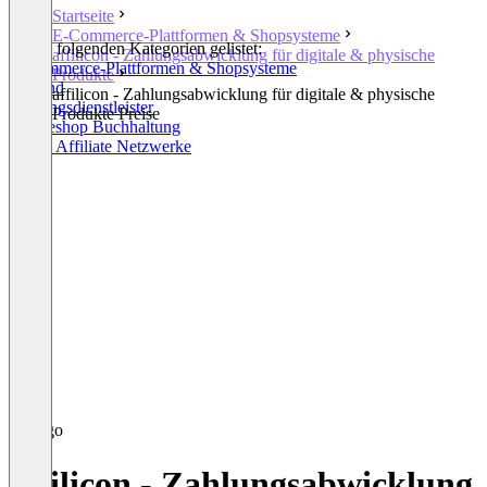
Startseite
E-Commerce-Plattformen & Shopsysteme
In den folgenden Kategorien gelistet:
affilicon - Zahlungsabwicklung für digitale & physische
E-Commerce-Plattformen & Shopsysteme
Produkte
Versand
affilicon - Zahlungsabwicklung für digitale & physische
Zahlungsdienstleister
Produkte Preise
Onlineshop Buchhaltung
Public Affiliate Netzwerke
affilicon - Zahlungsabwicklung