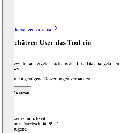
Item
Alle Alternativen zu adata
1
of
So schätzen User das Tool ein
8
Die Bewertungen ergeben sich aus den für adata abgegebenen
Reviews
Noch nicht genügend Bewertungen vorhanden
Bewerten
Benutzerfreundlichkeit
0
%
Kategorie-Durchschnitt: 89 %
Ungenügend