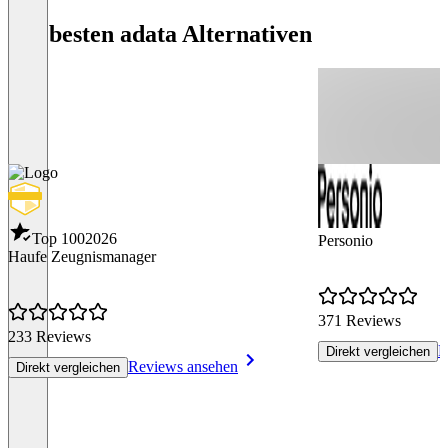
Die besten adata Alternativen
Top 100
2026
Personio
Haufe Zeugnismanager
371 Reviews
233 Reviews
R
Direkt vergleichen
Reviews ansehen
Direkt vergleichen