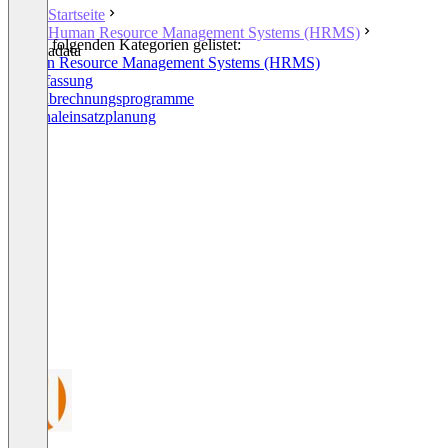
Startseite
Human Resource Management Systems (HRMS)
In den folgenden Kategorien gelistet:
adata
Human Resource Management Systems (HRMS)
Zeiterfassung
Lohnabrechnungsprogramme
Personaleinsatzplanung