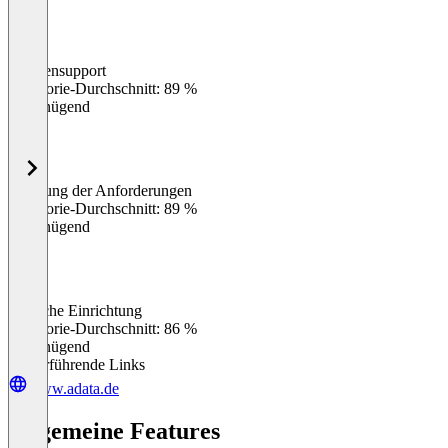
Kundensupport
0
%
Kategorie-Durchschnitt: 89 %
Ungenügend
Erfüllung der Anforderungen
0
%
Kategorie-Durchschnitt: 89 %
Ungenügend
Einfache Einrichtung
0
%
Kategorie-Durchschnitt: 86 %
Ungenügend
Weiterführende Links
www.adata.de
Allgemeine Features