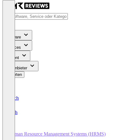
Software
Services
Content
Für Anbieter
Bewerten
Deutsch
English
Human Resource Management Systems (HRMS)