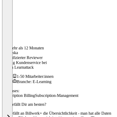
Vor mehr als 12 Monaten
Franziska
Verifizierter Reviewer
Leitung Kundenservice
bei
Duden Learnattack
1-50 Mitarbeiter:innen
Branche: E-Learning
Use cases:
Subscription Billing
Subscription-Management
Was gefällt Dir am besten?
Mir gefällt an Billwerk+ die Übersichtlichkeit - man hat alle Daten