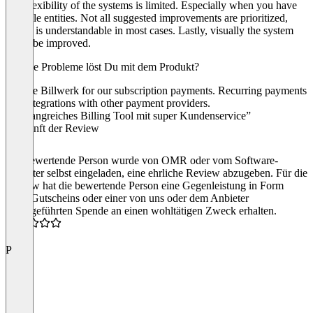
The flexibility of the systems is limited. Especially when you have
multiple entities. Not all suggested improvements are prioritized,
which is understandable in most cases. Lastly, visually the system
could be improved.
Welche Probleme löst Du mit dem Produkt?
We use Billwerk for our subscription payments. Recurring payments
and integrations with other payment providers.
“Umfangreiches Billing Tool mit super Kundenservice”
Herkunft der Review
Die bewertende Person wurde von OMR oder vom Software-
Anbieter selbst eingeladen, eine ehrliche Review abzugeben. Für die
Review hat die bewertende Person eine Gegenleistung in Form
eines Gutscheins oder einer von uns oder dem Anbieter
durchgeführten Spende an einen wohltätigen Zweck erhalten.
4.5
P