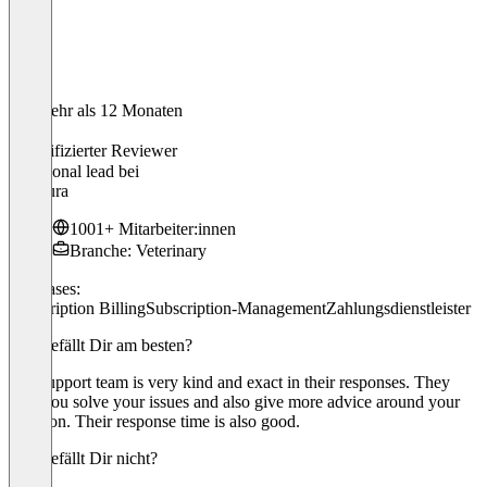
Vor mehr als 12 Monaten
Okko
Verifizierter Reviewer
Functional lead
bei
AniCura
1001+ Mitarbeiter:innen
Branche: Veterinary
Use cases:
Subscription Billing
Subscription-Management
Zahlungsdienstleister
Was gefällt Dir am besten?
The support team is very kind and exact in their responses. They
help you solve your issues and also give more advice around your
question. Their response time is also good.
Was gefällt Dir nicht?