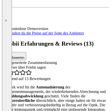
Item
Kostenlose Demoversion
1
Hier findest du die Preise auf der Seite des Anbieters
of
5
Frisbii Erfahrungen & Reviews (13)
Bewerten
KI-generierte Zusammenfassung
Was User über Frisbii sagen
Basierend auf 13 Bewertungen
Billwerk wird für die
Automatisierung
des
Abonnementmanagements, der wiederkehrenden Abrechnung und
der
Zahlungsabwicklung
geschätzt. Viele finden die
Benutzeroberfläche
übersichtlich, aber einige halten sie für etwas
unintuitiv und verbesserungsbedürftig in Bezug auf die Optik. Die
API
ist leistungsstark und ermöglicht eine umfassende Integration.