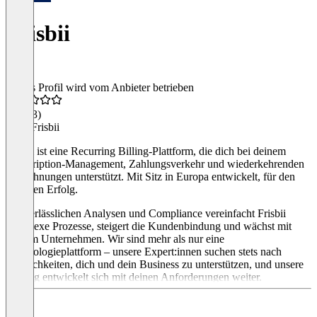
Frisbii
Dieses Profil wird vom Anbieter betrieben
4,2
(13)
Über Frisbii
Frisbii ist eine Recurring Billing-Plattform, die dich bei deinem
Subscription-Management, Zahlungsverkehr und wiederkehrenden
Abrechnungen unterstützt. Mit Sitz in Europa entwickelt, für den
globalen Erfolg.
Mit verlässlichen Analysen und Compliance vereinfacht Frisbii
komplexe Prozesse, steigert die Kundenbindung und wächst mit
deinem Unternehmen. Wir sind mehr als nur eine
Technologieplattform – unsere Expert:innen suchen stets nach
Möglichkeiten, dich und dein Business zu unterstützen, und unsere
Lösung entwickelt sich mit deinen Anforderungen weiter.
Egal, ob du gerade startest oder dein Geschäft ausbaust – Frisbii
macht Recurring Revenue vorhersehbar, skalierbar und nachhaltig.