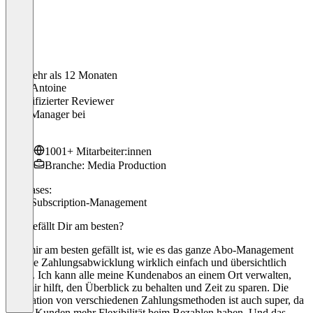
Vor mehr als 12 Monaten
Marc Antoine
Verifizierter Reviewer
SEO Manager
bei
G+J
1001+ Mitarbeiter:innen
Branche: Media Production
Use cases:
CRM
Subscription-Management
Was gefällt Dir am besten?
Was mir am besten gefällt ist, wie es das ganze Abo-Management
und die Zahlungsabwicklung wirklich einfach und übersichtlich
macht. Ich kann alle meine Kundenabos an einem Ort verwalten,
was mir hilft, den Überblick zu behalten und Zeit zu sparen. Die
Integration von verschiedenen Zahlungsmethoden ist auch super, da
meine Kunden mehr Flexibilität beim Bezahlen haben. Und das