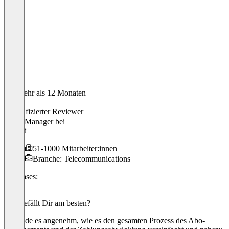
Vor mehr als 12 Monaten
Marie
Verifizierter Reviewer
CRM Manager
bei
freenet
51-1000 Mitarbeiter:innen
Branche: Telecommunications
Use cases:
CRM
Was gefällt Dir am besten?
Ich finde es angenehm, wie es den gesamten Prozess des Abo-