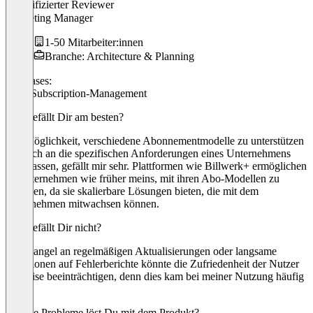
Verifizierter Reviewer
Marketing Manager
1-50 Mitarbeiter:innen
Branche: Architecture & Planning
Use cases:
CRM
Subscription-Management
Was gefällt Dir am besten?
Die Möglichkeit, verschiedene Abonnementmodelle zu unterstützen
und sich an die spezifischen Anforderungen eines Unternehmens
anzupassen, gefällt mir sehr. Plattformen wie Billwerk+ ermöglichen
es Unternehmen wie früher meins, mit ihren Abo-Modellen zu
wachsen, da sie skalierbare Lösungen bieten, die mit dem
Unternehmen mitwachsen können.
Was gefällt Dir nicht?
Ein Mangel an regelmäßigen Aktualisierungen oder langsame
Reaktionen auf Fehlerberichte könnte die Zufriedenheit der Nutzer
teilweise beeinträchtigen, denn dies kam bei meiner Nutzung häufig
vor.
Welche Probleme löst Du mit dem Produkt?