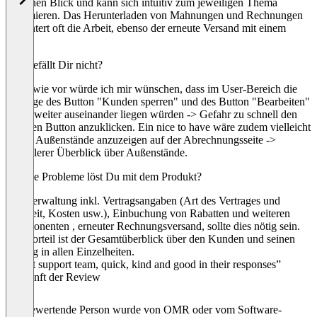
auf einen Blick und kann sich intuitiv zum jeweiligen Thema
informieren. Das Herunterladen von Mahnungen und Rechnungen
erleichtert oft die Arbeit, ebenso der erneute Versand mit einem
Klick.
Was gefällt Dir nicht?
Nach wie vor würde ich mir wünschen, dass im User-Bereich die
Anzeige des Button "Kunden sperren" und des Button "Bearbeiten"
etwas weiter auseinander liegen würden -> Gefahr zu schnell den
falschen Button anzuklicken. Ein nice to have wäre zudem vielleicht
in Rot Außenstände anzuzeigen auf der Abrechnungsseite ->
schnellerer Überblick über Außenstände.
Welche Probleme löst Du mit dem Produkt?
Userverwaltung inkl. Vertragsangaben (Art des Vertrages und
Laufzeit, Kosten usw.), Einbuchung von Rabatten und weiteren
Komponenten , erneuter Rechnungsversand, sollte dies nötig sein.
Der Vorteil ist der Gesamtüberblick über den Kunden und seinen
Vertrag in allen Einzelheiten.
“Great support team, quick, kind and good in their responses”
Herkunft der Review
Die bewertende Person wurde von OMR oder vom Software-