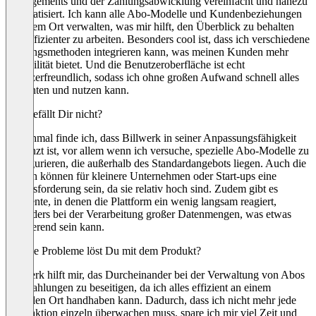
Managements und der Zahlungsabwicklung vereinfacht und nahezu
automatisiert. Ich kann alle Abo-Modelle und Kundenbeziehungen
an einem Ort verwalten, was mir hilft, den Überblick zu behalten
und effizienter zu arbeiten. Besonders cool ist, dass ich verschiedene
Zahlungsmethoden integrieren kann, was meinen Kunden mehr
Flexibilität bietet. Und die Benutzeroberfläche ist echt
benutzerfreundlich, sodass ich ohne großen Aufwand schnell alles
einrichten und nutzen kann.
Was gefällt Dir nicht?
Manchmal finde ich, dass Billwerk in seiner Anpassungsfähigkeit
begrenzt ist, vor allem wenn ich versuche, spezielle Abo-Modelle zu
konfigurieren, die außerhalb des Standardangebots liegen. Auch die
Kosten können für kleinere Unternehmen oder Start-ups eine
Herausforderung sein, da sie relativ hoch sind. Zudem gibt es
Momente, in denen die Plattform ein wenig langsam reagiert,
besonders bei der Verarbeitung großer Datenmengen, was etwas
frustrierend sein kann.
Welche Probleme löst Du mit dem Produkt?
Billwerk hilft mir, das Durcheinander bei der Verwaltung von Abos
und Zahlungen zu beseitigen, da ich alles effizient an einem
zentralen Ort handhaben kann. Dadurch, dass ich nicht mehr jede
Transaktion einzeln überwachen muss, spare ich mir viel Zeit und