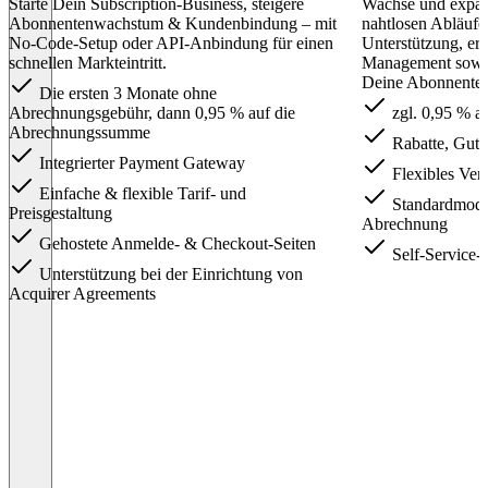
Starte Dein Subscription-Business, steigere
Wachse und expand
Abonnentenwachstum & Kundenbindung – mit
nahtlosen Abläufe
No-Code-Setup oder API-Anbindung für einen
Unterstützung, er
schnellen Markteintritt.
Management sowie
Deine Abonnenten
Die ersten 3 Monate ohne
Abrechnungsgebühr, dann 0,95 % auf die
zgl. 0,95 % a
Abrechnungssumme
Rabatte, Guts
Integrierter Payment Gateway
Flexibles Ver
Einfache & flexible Tarif- und
Standardmodel
Preisgestaltung
Abrechnung
Gehostete Anmelde- & Checkout-Seiten
Self-Service-
Unterstützung bei der Einrichtung von
Acquirer Agreements