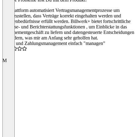
Die Plattform automatisiert Vertragsmanagementprozesse um
sicherzustellen, dass Verträge korrekt eingehalten werden und
Kundenbedürfnisse erfüllt werden. Billwerk+ bietet fortschrittliche
Analyse- und Berichterstattungsfunktionen , um Einblicke in das
Abonnementgeschäft zu liefern und datengesteuerte Entscheidungen
zu fördern, was mir am Anfang sehr geholfen hat.
“Abo- und Zahlungsmanagement einfach "managen”
3.0
M