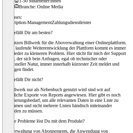
1-50 Mitarbeiter:innen
Branche: Online Media
Use cases:
Subscription-Management
Zahlungsdienstleister
Was gefällt Dir am besten?
Wir nutzen Billwerk für die Aboverwaltung einer Onlineplattform.
Durch laufende Weiterentwicklung der Plattform kommt es immer
mal wieder zu kleineren Problem. Hier sticht für mich der Support
hervor, der sich bein Anfragen, egal ob technischer oder
funktioneller Natur, immer innerhalb kürzester Zeit meldet und
Lösungen findet.
Was gefällt Dir nicht?
Da Billwerk nur als Nebenbuch genutzt wird sind wir auf
monatliche Exporte von Reports angewiesen. Hier gibt es noch
Optimierungsbedarf, um alle relevanten Daten in eine Liste zu
bekommen und nicht mehrere Listen händisch miteinander
verbinden zu müssen.
Welche Probleme löst Du mit dem Produkt?
Die Verwaltung von Abonnements, die Anwendung von