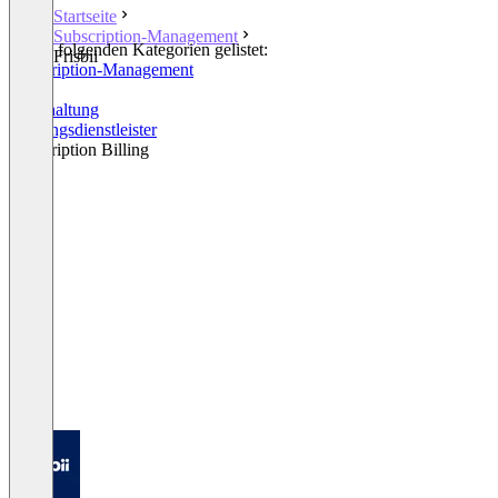
Startseite
Subscription-Management
In den folgenden Kategorien gelistet:
Frisbii
Subscription-Management
CRM
Buchhaltung
Zahlungsdienstleister
Subscription Billing