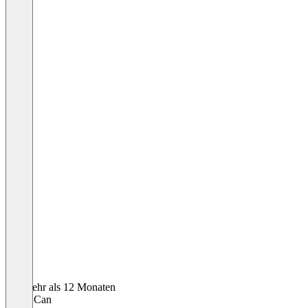
Vor mehr als 12 Monaten
Melih Can