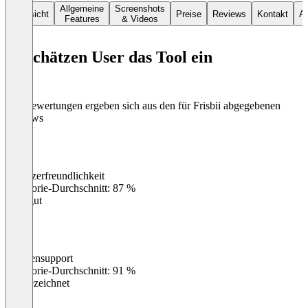
Allgemeine
Screenshots
Übersicht
Preise
Reviews
Kontakt
Al
Features
& Videos
So schätzen User das Tool ein
Die Bewertungen ergeben sich aus den für Frisbii abgegebenen
Reviews
Benutzerfreundlichkeit
0
%
Kategorie-Durchschnitt: 87 %
Sehr gut
Kundensupport
0
%
Kategorie-Durchschnitt: 91 %
Ausgezeichnet