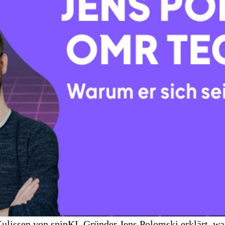
ulissen von snipKI. Gründer Jens Polomski erklärt, wa