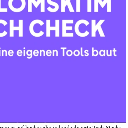
rum er auf hochgradig individualisierte Tech-Stacks