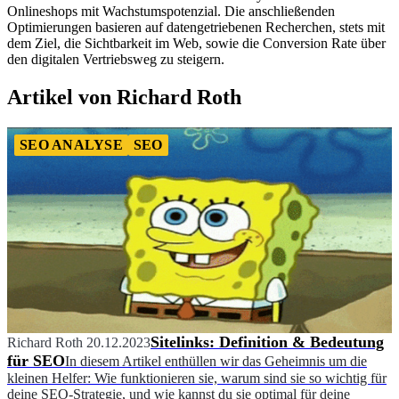
Onlineshops mit Wachstumspotenzial. Die anschließenden
Optimierungen basieren auf datengetriebenen Recherchen, stets mit
dem Ziel, die Sichtbarkeit im Web, sowie die Conversion Rate über
den digitalen Vertriebsweg zu steigern.
Artikel von Richard Roth
SEO ANALYSE
SEO
Sitelinks: Definition & Bedeutung
Richard Roth
20.12.2023
für SEO
In diesem Artikel enthüllen wir das Geheimnis um die
kleinen Helfer: Wie funktionieren sie, warum sind sie so wichtig für
deine SEO-Strategie, und wie kannst du sie optimal für deine