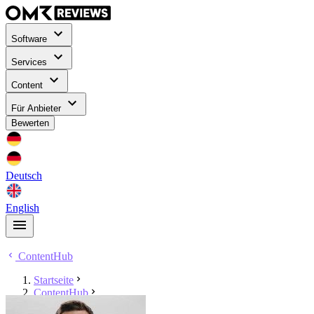
Software
Services
Content
Für Anbieter
Bewerten
Deutsch
English
ContentHub
Startseite
ContentHub
Richard Roth