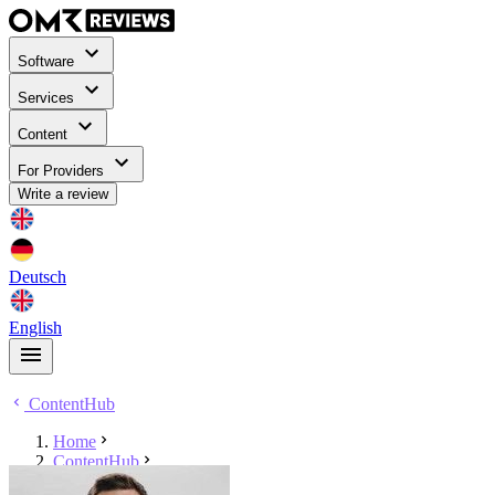
Software
Services
Content
For Providers
Write a review
Deutsch
English
ContentHub
Home
ContentHub
Richard Roth