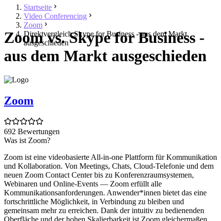
Startseite
Video Conferencing
Zoom
Zoom vs. Skype for Business -
Direktvergleich Skype for Business - aus dem Markt
ausgeschieden
aus dem Markt ausgeschieden
Zoom
692 Bewertungen
Was ist Zoom?
Zoom ist eine videobasierte All-in-one Plattform für Kommunikation
und Kollaboration. Von Meetings, Chats, Cloud-Telefonie und dem
neuen Zoom Contact Center bis zu Konferenzraumsystemen,
Webinaren und Online-Events ― Zoom erfüllt alle
Kommunikationsanforderungen. Anwender*innen bietet das eine
fortschrittliche Möglichkeit, in Verbindung zu bleiben und
gemeinsam mehr zu erreichen. Dank der intuitiv zu bedienenden
Oberfläche und der hohen Skalierbarkeit ist Zoom gleichermaßen