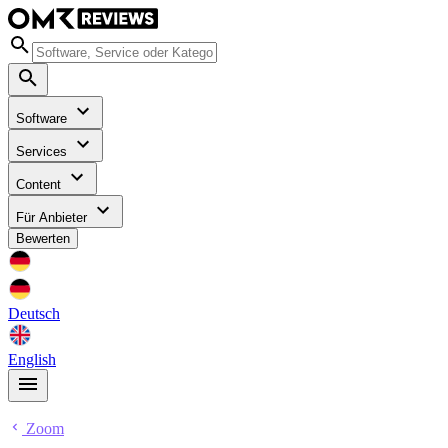
Software
Services
Content
Für Anbieter
Bewerten
Deutsch
English
Zoom