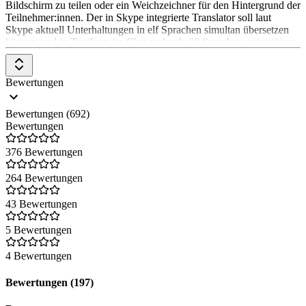
Bildschirm zu teilen oder ein Weichzeichner für den Hintergrund der
Teilnehmer:innen. Der in Skype integrierte Translator soll laut
Skype aktuell Unterhaltungen in elf Sprachen simultan übersetzen
können und in Textform im Chat mehr als 60 Sprachen unterstützen.
Seit Sommer 2021 wurde die Business Version von Skype
abgeschaltet. Seitdem gibt es einen Link von der Seite auf Microsoft
Teams.
Bewertungen
Bewertungen (692)
Bewertungen
376 Bewertungen
264 Bewertungen
43 Bewertungen
5 Bewertungen
4 Bewertungen
Bewertungen (197)