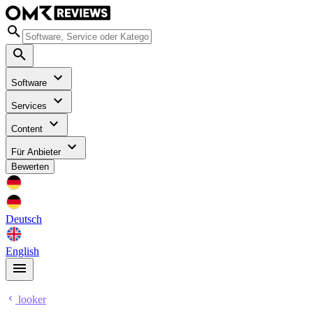
Software
Services
Content
Für Anbieter
Bewerten
Deutsch
English
looker