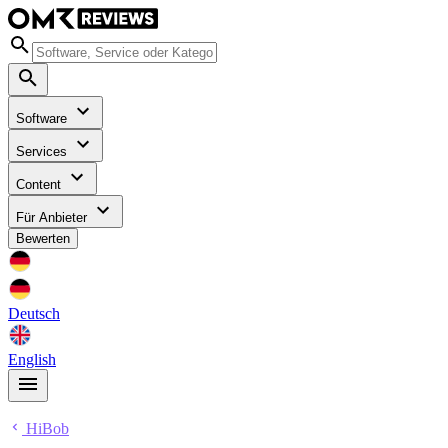
Software
Services
Content
Für Anbieter
Bewerten
Deutsch
English
HiBob