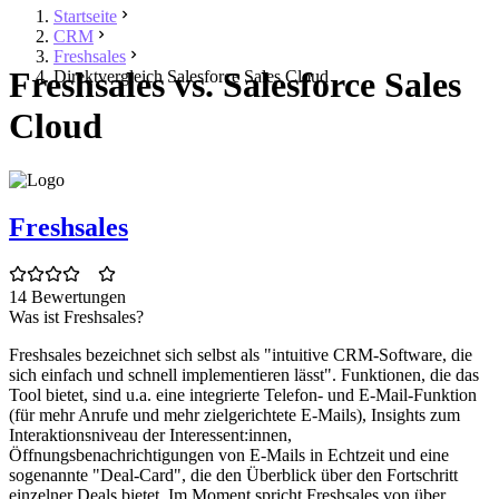
Startseite
CRM
Freshsales
Freshsales vs. Salesforce Sales
Direktvergleich Salesforce Sales Cloud
Cloud
Freshsales
14 Bewertungen
Was ist Freshsales?
Freshsales bezeichnet sich selbst als "intuitive CRM-Software, die
sich einfach und schnell implementieren lässt". Funktionen, die das
Tool bietet, sind u.a. eine integrierte Telefon- und E-Mail-Funktion
(für mehr Anrufe und mehr zielgerichtete E-Mails), Insights zum
Interaktionsniveau der Interessent:innen,
Öffnungsbenachrichtigungen von E-Mails in Echtzeit und eine
sogenannte "Deal-Card", die den Überblick über den Fortschritt
einzelner Deals bietet. Im Moment spricht Freshsales von über