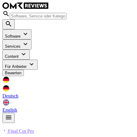
Software
Services
Content
Für Anbieter
Bewerten
Deutsch
English
Final Cut Pro