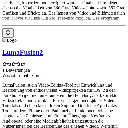
bearbeitet, importiert und korrigiert werden. Final Cut Pro bietet
ebenso die Möglichkeit von 360 Grad Videoschnitt, sowie 360 Grad
Grafiken und Effekte an. Der Import von Video und Bildmaterialien
von iMovie auf Final Cut Pro ist ebenso möglich. Das Programm
kann kostenlos getestet werden. Erhältlich ist Final Cut Pro im Mac
App Store für 299,99 Euro.
LumaFusion2
1 Bewertungen
Was ist LumaFusion?
LumaFusion ist ein Video-Editing-Tool zur Entwicklung und
Bearbeitung von endlos vielen Videoprojekten für iOS. Zu den
Funktionen gehören unter anderem die Betitelung, Farbkorrektur,
Videoeffekte und Grafiken. Für Einsteiger:innen gibt es Video-
Tutorials und einen kostenfreien Support. Durch die App ist das
Tool auf dem iPhone oder iPad nutzbar. Funktionen, wie eine
magnetische Zeitleiste, vordefinierte Übergänge, Keyframe-
Audiopegel oder eine Medienbibliothek unterstützen die
Nutzer:innen bei der Bearbeitung der eigenen Videos. Weiterhin