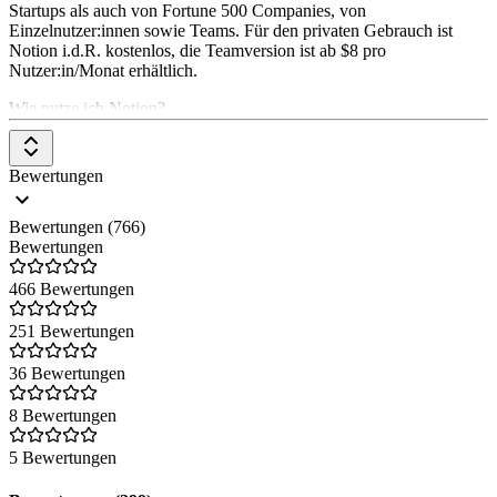
Startups als auch von Fortune 500 Companies, von
Einzelnutzer:innen sowie Teams. Für den privaten Gebrauch ist
Notion i.d.R. kostenlos, die Teamversion ist ab $8 pro
Nutzer:in/Monat erhältlich.
Wie nutze ich Notion?
Notion ist eine cloudbasierte Software, die Ihr sowohl im Browser
als auch als Desktop- oder Mobile-App nutzen könnt. Dafür müsst
Bewertungen
Ihr Euch lediglich mit Eurer E-Mail-Adresse bei dem Produktivitäts-
Tool registrieren und anmelden.
Bewertungen (766)
Wodurch zeichnet sich Notion aus?
Bewertungen
Notion ist extrem vielseitig einsetzbares Tool, welches Funktionen
466 Bewertungen
von Microsoft Word, Excel und OneNote in einem vereint. Neben
Textverarbeitung bietet die Software aber auch einen vollwertigen
251 Bewertungen
Kalender und die von
Trello
bekannten Kanban-Boards. Selbst
Datenbanken lassen sich mithilfe von Notion erstellen.
36 Bewertungen
Wie sicher ist Notion?
8 Bewertungen
Notion ist äußerst sicher, da alle Daten bei der Übertragung
vollständig verschlüsselt sind.
5 Bewertungen