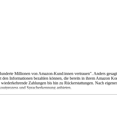
 Hunderte Millionen von Amazon-Kund:innen vertrauen". Anders gesag
n Informationen bezahlen können, die bereits in ihrem Amazon Konto 
er wiederkehrende Zahlungen bis hin zu Rückerstattungen. Nach eigen
koutprozess und Spracherkennung anbieten.