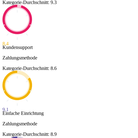
Kategorie-Durchschnitt: 9.3
8.4
Kundensupport
Zahlungsmethode
Kategorie-Durchschnitt: 8.6
9.1
Einfache Einrichtung
Zahlungsmethode
Kategorie-Durchschnitt: 8.9