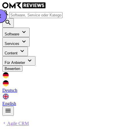
Software
Services
Content
Für Anbieter
Bewerten
Deutsch
English
Agile CRM