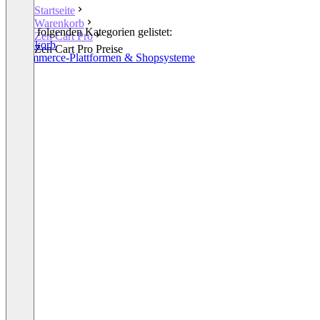
Startseite
Warenkorb
In den folgenden Kategorien gelistet:
Zen Cart Pro
Warenkorb
Zen Cart Pro Preise
E-Commerce-Plattformen & Shopsysteme