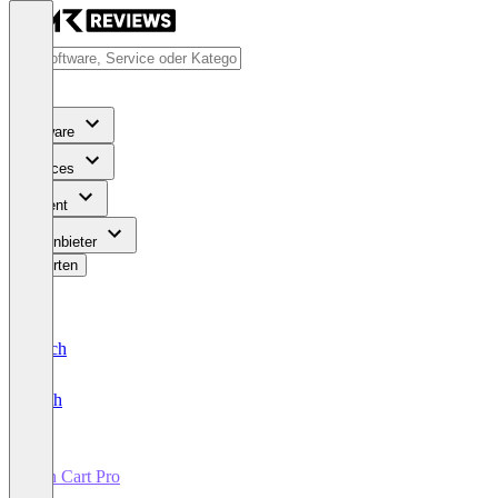
Software
Services
Content
Für Anbieter
Bewerten
Deutsch
English
Zen Cart Pro