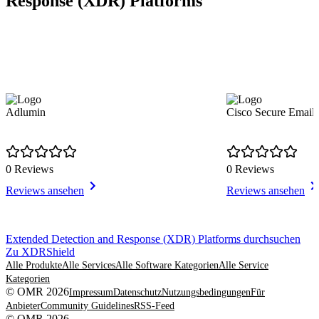
Response (XDR) Platforms
Adlumin
Cisco Secure Email 
0 Reviews
0 Reviews
Reviews ansehen
Reviews ansehen
Item
Extended Detection and Response (XDR) Platforms durchsuchen
1
Zu XDRShield
of
Alle Produkte
Alle Services
Alle Software Kategorien
Alle Service
8
Kategorien
© OMR 2026
Impressum
Datenschutz
Nutzungsbedingungen
Für
Anbieter
Community Guidelines
RSS-Feed
© OMR 2026