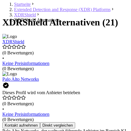
Startseite
Extended Detection and Response (XDR) Platforms
XDRShield
XDRShield Alternativen (21)
XDRShield Alternativen
XDRShield
(0 Bewertungen)
•
Keine Preisinformationen
(0 Bewertungen)
Palo Alto Networks
Dieses Profil wird vom Anbieter betrieben
(0 Bewertungen)
•
Keine Preisinformationen
(0 Bewertungen)
Kontakt aufnehmen
Direkt vergleichen
Palo Alto Networks, der weltweit führende Anbieter im Bereich KI-