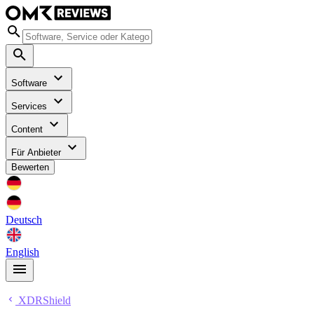
Software
Services
Content
Für Anbieter
Bewerten
Deutsch
English
XDRShield