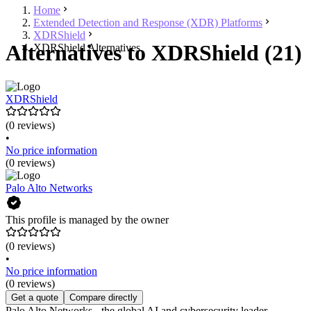
Home
Extended Detection and Response (XDR) Platforms
XDRShield
Alternatives to XDRShield (21)
XDRShield Alternatives
XDRShield
(0 reviews)
•
No price information
(0 reviews)
Palo Alto Networks
This profile is managed by the owner
(0 reviews)
•
No price information
(0 reviews)
Get a quote
Compare directly
Palo Alto Networks - the global AI and cybersecurity leader