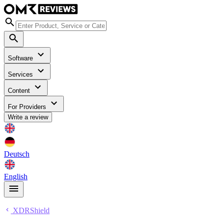
Software
Services
Content
For Providers
Write a review
Deutsch
English
XDRShield