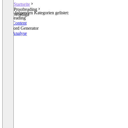
Startseite
Proofreading
In den folgenden Kategorien gelistet:
Wortliga
Proofreading
SEO Content
Keyword Generator
SEO Analyse