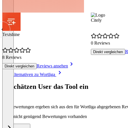
Citely
Textshine
0 Reviews
R
Direkt vergleichen
8 Reviews
Reviews ansehen
Direkt vergleichen
Item
Alle Alternativen zu Wortliga
1
of
So schätzen User das Tool ein
8
Die Bewertungen ergeben sich aus den für Wortliga abgegebenen Re
Noch nicht genügend Bewertungen vorhanden