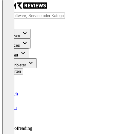
Software
Services
Content
Für Anbieter
Bewerten
Deutsch
English
Proofreading