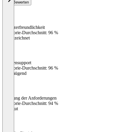
Bewerten
Benutzerfreundlichkeit
0
%
Kategorie-Durchschnitt: 96 %
Ausgezeichnet
Kundensupport
0
%
Kategorie-Durchschnitt: 96 %
Ungenügend
Erfüllung der Anforderungen
0
%
Kategorie-Durchschnitt: 94 %
Sehr gut