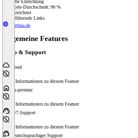
Einfache Einrichtung
0
%
Kategorie-Durchschnitt: 96 %
Ausgezeichnet
Weiterführende Links
wortliga.de
Allgemeine Features
Setup & Support
Cloud
Keine Informationen zu diesem Feature
On-premise
Keine Informationen zu diesem Feature
24/7-Support
Keine Informationen zu diesem Feature
Deutschsprachiger Support