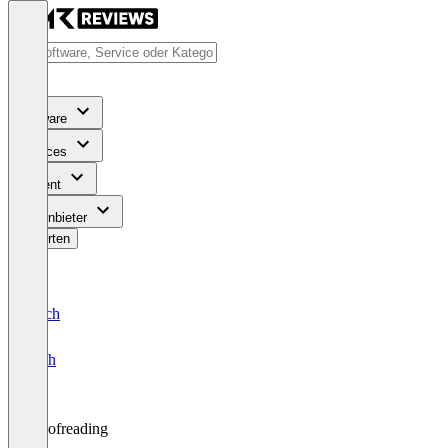
Software
Services
Content
Für Anbieter
Bewerten
Deutsch
English
Proofreading