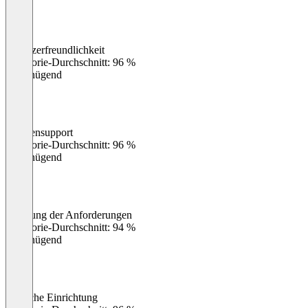
Benutzerfreundlichkeit
0
%
Kategorie-Durchschnitt: 96 %
Ungenügend
Kundensupport
0
%
Kategorie-Durchschnitt: 96 %
Ungenügend
Erfüllung der Anforderungen
0
%
Kategorie-Durchschnitt: 94 %
Ungenügend
Einfache Einrichtung
0
%