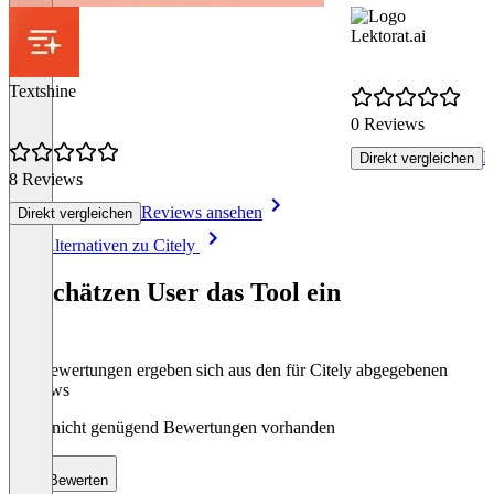
Lektorat.ai
Textshine
0 Reviews
R
Direkt vergleichen
8 Reviews
Reviews ansehen
Direkt vergleichen
Item
Alle Alternativen zu Citely
1
of
So schätzen User das Tool ein
8
Die Bewertungen ergeben sich aus den für Citely abgegebenen
Reviews
Noch nicht genügend Bewertungen vorhanden
Bewerten