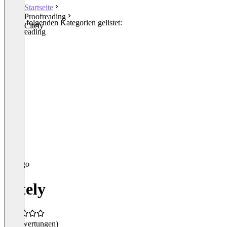
Startseite
Proofreading
In den folgenden Kategorien gelistet:
Citely
Proofreading
Citely
(0 Bewertungen)