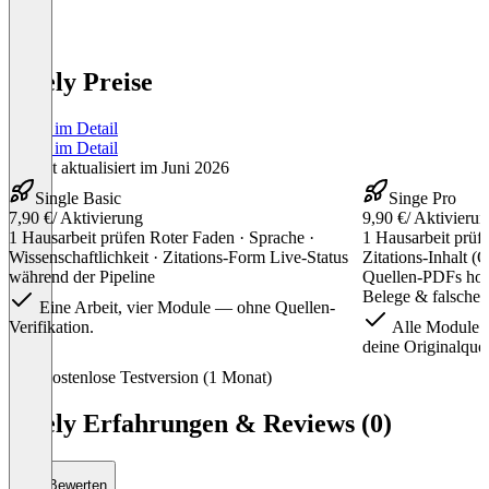
Citely Preise
Preise im Detail
Preise im Detail
Zuletzt aktualisiert im Juni 2026
Single Basic
Singe Pro
7,90 €
/ Aktivierung
9,90 €
/ Aktivieru
1 Hausarbeit prüfen Roter Faden · Sprache ·
1 Hausarbeit prüf
Wissenschaftlichkeit · Zitations-Form Live-Status
Zitations-Inhalt (
während der Pipeline
Quellen-PDFs hoc
Belege & falsche 
Eine Arbeit, vier Module — ohne Quellen-
Verifikation.
Alle Module in
deine Originalquel
Item
Kostenlose Testversion (1 Monat)
1
of
Citely Erfahrungen & Reviews (0)
6
Bewerten