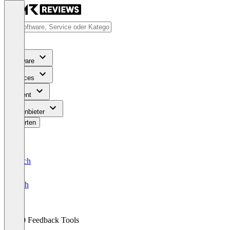
Software
Services
Content
Für Anbieter
Bewerten
Deutsch
English
360 Feedback Tools