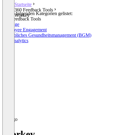
Startseite
360 Feedback Tools
In den folgenden Kategorien gelistet:
Workey
360 Feedback Tools
Umfrage
Employee Engagement
Betriebliches Gesundheitsmanagement (BGM)
HR Analytics
Workey