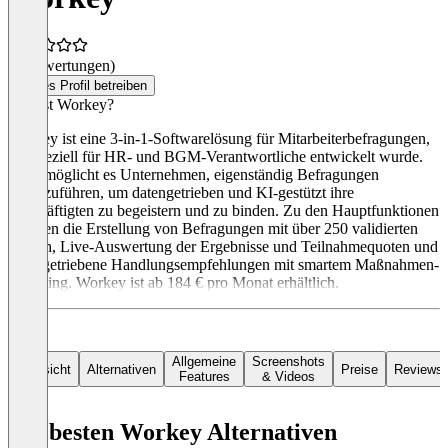
(0 Bewertungen)
Dieses Profil betreiben
Was ist Workey?
Workey ist eine 3-in-1-Softwarelösung für Mitarbeiterbefragungen,
die speziell für HR- und BGM-Verantwortliche entwickelt wurde.
Sie ermöglicht es Unternehmen, eigenständig Befragungen
durchzuführen, um datengetrieben und KI-gestützt ihre
Beschäftigten zu begeistern und zu binden. Zu den Hauptfunktionen
gehören die Erstellung von Befragungen mit über 250 validierten
Fragen, Live-Auswertung der Ergebnisse und Teilnahmequoten und
datengetriebene Handlungsempfehlungen mit smartem Maßnahmen-
Matching. Workey ist ab 184 € pro Monat erhältlich.
Allgemeine
Screenshots
Übersicht
Alternativen
Preise
Reviews
Features
& Videos
Die besten Workey Alternativen