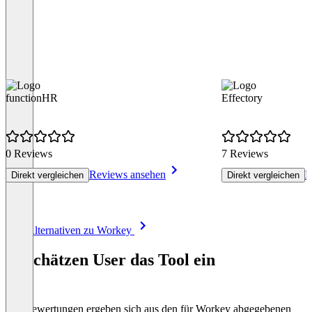
functionHR
Effectory
0 Reviews
7 Reviews
Reviews ansehen
R
Direkt vergleichen
Direkt vergleichen
Item
Alle Alternativen zu Workey
1
of
So schätzen User das Tool ein
8
Die Bewertungen ergeben sich aus den für Workey abgegebenen