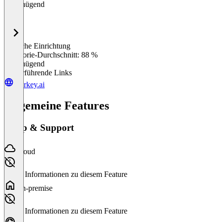
Ungenügend
Einfache Einrichtung
0
%
Kategorie-Durchschnitt: 88 %
Ungenügend
Weiterführende Links
workey.ai
Allgemeine Features
Setup & Support
Cloud
Keine Informationen zu diesem Feature
On-premise
Keine Informationen zu diesem Feature