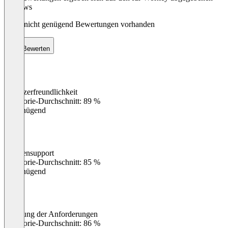
Reviews
Noch nicht genügend Bewertungen vorhanden
Bewerten
Benutzerfreundlichkeit
0
%
Kategorie-Durchschnitt: 89 %
Ungenügend
Kundensupport
0
%
Kategorie-Durchschnitt: 85 %
Ungenügend
Erfüllung der Anforderungen
0
%
Kategorie-Durchschnitt: 86 %