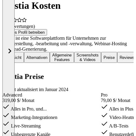
Wistia Kosten
(0 Bewertungen)
Dieses Profil betreiben
Wistia ist eine Softwareplattform für Unternehmen zur
Videoerstellung, -bearbeitung und -verwaltung, Webinar-Hosting
und Lead-Generierung.
Allgemeine
Screenshots
Übersicht
Alternativen
Preise
Reviews
Features
& Videos
Wistia Preise
Zuletzt aktualisiert im Januar 2024
Advanced
Pro
319,00 $
/ Monat
79,00 $
/ Monat
Alles in Pro, und...
Alles in Plus, 
Marketing-Integrationen
Video-Heatm
Live-Streaming
A/B-Tests
Unbegrenzte Kanäle
Benutzerdefin