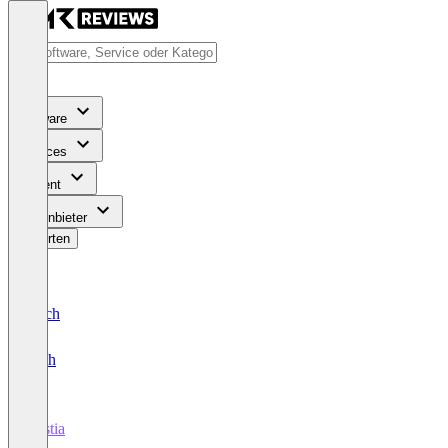
Software
Services
Content
Für Anbieter
Bewerten
Deutsch
English
Wistia