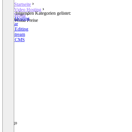
Startseite
Video Hosting
In den folgenden Kategorien gelistet:
Wistia
Video Hosting
Wistia Preise
Webinar
Video Editing
Live Stream
Video CMS
+2