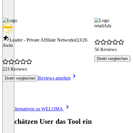
retailAds
Leader - Private Affiliate Networks
Q3/26
Awin
56 Reviews
R
Direkt vergleichen
223 Reviews
Reviews ansehen
Direkt vergleichen
Item
Alle Alternativen zu WELOMA
1
of
So schätzen User das Tool ein
8