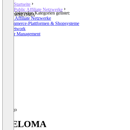
Startseite
Public Affiliate Netzwerke
In den folgenden Kategorien gelistet:
WELOMA
Public Affiliate Netzwerke
E-Commerce-Plattformen & Shopsysteme
Ad Network
Partner Management
WELOMA