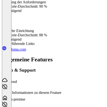
Erfüllung der Anforderungen
0
%
Kategorie-Durchschnitt: 90 %
Ungenügend
Einfache Einrichtung
0
%
Kategorie-Durchschnitt: 88 %
Ungenügend
Weiterführende Links
weloma.com
Allgemeine Features
Setup & Support
Cloud
Keine Informationen zu diesem Feature
On-premise