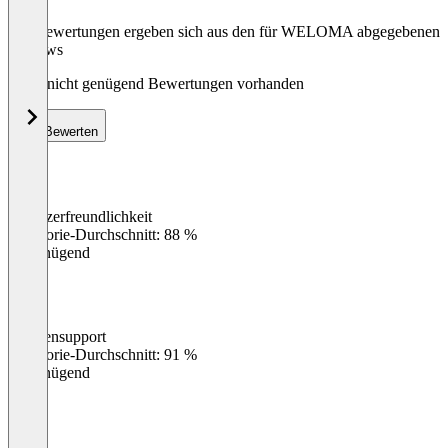
Die Bewertungen ergeben sich aus den für WELOMA abgegebenen
Reviews
Noch nicht genügend Bewertungen vorhanden
Bewerten
Benutzerfreundlichkeit
0
%
Kategorie-Durchschnitt: 88 %
Ungenügend
Kundensupport
0
%
Kategorie-Durchschnitt: 91 %
Ungenügend