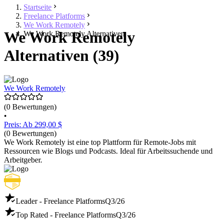
Startseite
Freelance Platforms
We Work Remotely
We Work Remotely
We Work Remotely Alternativen
Alternativen (39)
We Work Remotely
(0 Bewertungen)
•
Preis: Ab 299,00 $
(0 Bewertungen)
We Work Remotely ist eine top Plattform für Remote-Jobs mit
Ressourcen wie Blogs und Podcasts. Ideal für Arbeitssuchende und
Arbeitgeber.
Leader - Freelance Platforms
Q3/26
Top Rated - Freelance Platforms
Q3/26