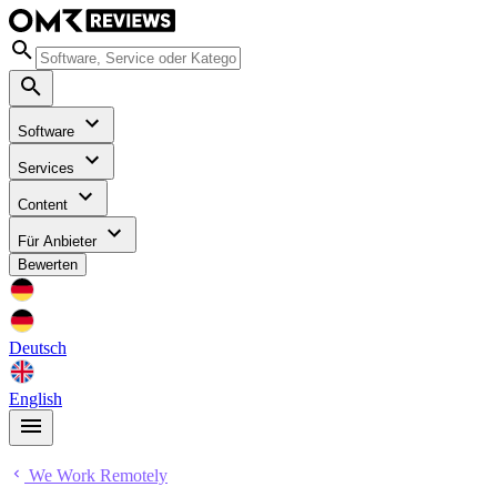
Software
Services
Content
Für Anbieter
Bewerten
Deutsch
English
We Work Remotely