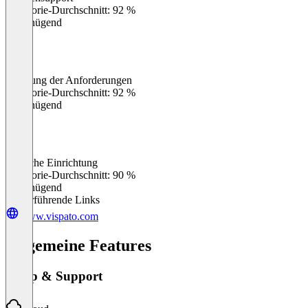
0
%
Kategorie-Durchschnitt: 92 %
Ungenügend
Erfüllung der Anforderungen
0
%
Kategorie-Durchschnitt: 92 %
Ungenügend
Einfache Einrichtung
0
%
Kategorie-Durchschnitt: 90 %
Ungenügend
Weiterführende Links
www.vispato.com
Allgemeine Features
Setup & Support