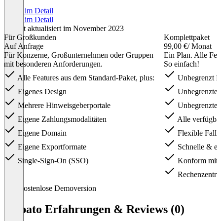
Preise im Detail
Preise im Detail
Zuletzt aktualisiert im November 2023
Für Großkunden
Komplettpaket
Auf Anfrage
99,00 €
/ Monat
Für Konzerne, Großunternehmen oder Gruppen
Ein Plan. Alle Fe
mit besonderen Anforderungen.
So einfach!
Alle Features aus dem Standard-Paket, plus:
Unbegrenzt Hi
Eigenes Design
Unbegrenzte 
Mehrere Hinweisgeberportale
Unbegrenzter
Eigene Zahlungsmodalitäten
Alle verfügba
Eigene Domain
Flexible Fallk
Eigene Exportformate
Schnelle & ei
Single-Sign-On (SSO)
Konform mi
Rechenzentru
Item
Kostenlose Demoversion
1
of
Vispato Erfahrungen & Reviews (0)
2