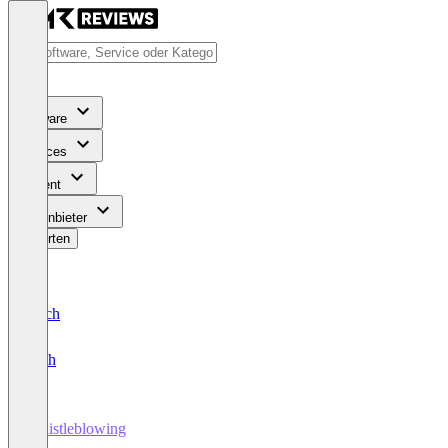
Software
Services
Content
Für Anbieter
Bewerten
Deutsch
English
Whistleblowing