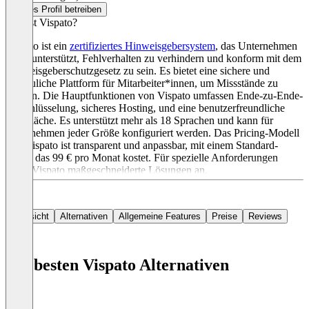
Dieses Profil betreiben
Was ist Vispato?
Vispato ist ein
zertifiziertes Hinweisgebersystem
, das Unternehmen
dabei unterstützt, Fehlverhalten zu verhindern und konform mit dem
Hinweisgeberschutzgesetz zu sein. Es bietet eine sichere und
vertrauliche Plattform für Mitarbeiter*innen, um Missstände zu
melden. Die Hauptfunktionen von Vispato umfassen Ende-zu-Ende-
Verschlüsselung, sicheres Hosting, und eine benutzerfreundliche
Oberfläche. Es unterstützt mehr als 18 Sprachen und kann für
Unternehmen jeder Größe konfiguriert werden. Das Pricing-Modell
von Vispato ist transparent und anpassbar, mit einem Standard-
Paket, das 99 € pro Monat kostet. Für spezielle Anforderungen
bietet Vispato maßgeschneiderte Lösungen an.
Übersicht
Alternativen
Allgemeine Features
Preise
Reviews
Die besten Vispato Alternativen