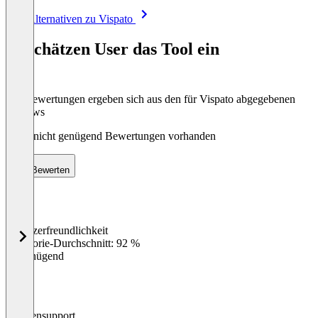
Item
Alle Alternativen zu Vispato
1
of
So schätzen User das Tool ein
8
Die Bewertungen ergeben sich aus den für Vispato abgegebenen
Reviews
Noch nicht genügend Bewertungen vorhanden
Bewerten
Benutzerfreundlichkeit
0
%
Kategorie-Durchschnitt: 92 %
Ungenügend
Kundensupport