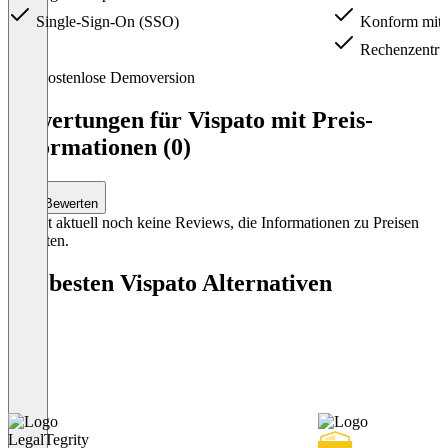
Single-Sign-On (SSO)
Konform mi
Rechenzentru
Item
Kostenlose Demoversion
1
of
Bewertungen für Vispato mit Preis-
2
Informationen (0)
Bewerten
Es gibt aktuell noch keine Reviews, die Informationen zu Preisen
enthalten.
Die besten Vispato Alternativen
LegalTegrity