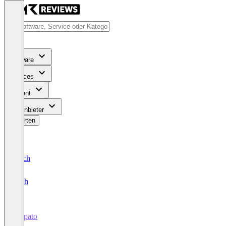
Software
Services
Content
Für Anbieter
Bewerten
Deutsch
English
Vispato