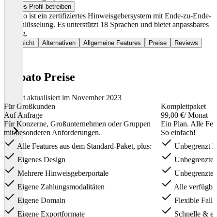
Dieses Profil betreiben
Vispato ist ein zertifiziertes Hinweisgebersystem mit Ende-zu-Ende-
Verschlüsselung. Es unterstützt 18 Sprachen und bietet anpassbares
Pricing.
Übersicht
Alternativen
Allgemeine Features
Preise
Reviews
Vispato Preise
Zuletzt aktualisiert im November 2023
Für Großkunden
Komplettpaket
Auf Anfrage
99,00 €
/ Monat
Für Konzerne, Großunternehmen oder Gruppen
Ein Plan. Alle Fe
mit besonderen Anforderungen.
So einfach!
Alle Features aus dem Standard-Paket, plus:
Unbegrenzt Hi
Eigenes Design
Unbegrenzte 
Mehrere Hinweisgeberportale
Unbegrenzter
Eigene Zahlungsmodalitäten
Alle verfügba
Eigene Domain
Flexible Fallk
Eigene Exportformate
Schnelle & ei