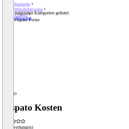
Startseite
Whistleblowing
In den folgenden Kategorien gelistet:
Vispato
Whistleblowing
Vispato Preise
Vispato Kosten
(0 Bewertungen)