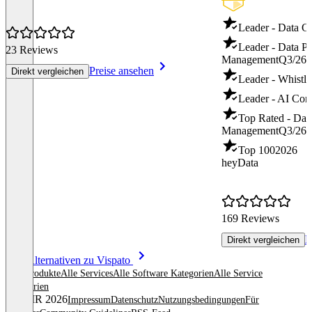
Leader - Data G
Leader - Data Pr
23 Reviews
Management
Q3/26
Preise ansehen
Direkt vergleichen
Leader - Whistl
Leader - AI Com
Top Rated - Dat
Management
Q3/26
Top 100
2026
heyData
169 Reviews
P
Direkt vergleichen
Item
Alle Alternativen zu Vispato
1
Alle Produkte
Alle Services
Alle Software Kategorien
Alle Service
of
Kategorien
8
© OMR 2026
Impressum
Datenschutz
Nutzungsbedingungen
Für