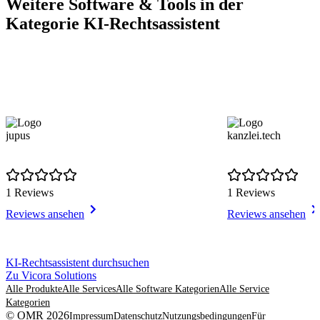
Weitere Software & Tools in der
Kategorie KI-Rechtsassistent
jupus
kanzlei.tech
1 Reviews
1 Reviews
Reviews ansehen
Reviews ansehen
Item
KI-Rechtsassistent durchsuchen
1
Zu Vicora Solutions
of
Alle Produkte
Alle Services
Alle Software Kategorien
Alle Service
8
Kategorien
© OMR 2026
Impressum
Datenschutz
Nutzungsbedingungen
Für