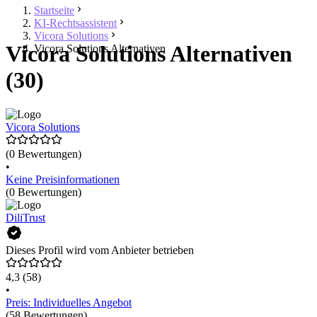
Startseite
KI-Rechtsassistent
Vicora Solutions
Vicora Solutions Alternativen
Vicora Solutions Alternativen
(30)
Vicora Solutions
(0 Bewertungen)
•
Keine Preisinformationen
(0 Bewertungen)
DiliTrust
Dieses Profil wird vom Anbieter betrieben
4,3
(58)
•
Preis: Individuelles Angebot
(58 Bewertungen)