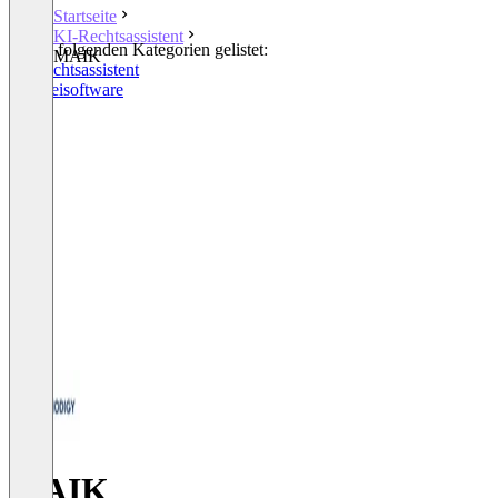
Startseite
KI-Rechtsassistent
In den folgenden Kategorien gelistet:
MAIK
KI-Rechtsassistent
Kanzleisoftware
MAIK