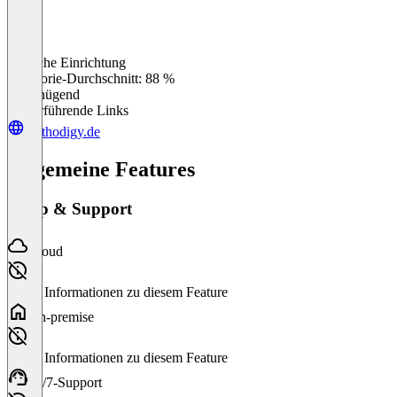
Einfache Einrichtung
0
%
Kategorie-Durchschnitt: 88 %
Ungenügend
Weiterführende Links
methodigy.de
Allgemeine Features
Setup & Support
Cloud
Keine Informationen zu diesem Feature
On-premise
Keine Informationen zu diesem Feature
24/7-Support