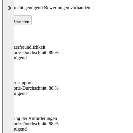
Noch nicht genügend Bewertungen vorhanden
Bewerten
Benutzerfreundlichkeit
0
%
Kategorie-Durchschnitt: 89 %
Ungenügend
Kundensupport
0
%
Kategorie-Durchschnitt: 88 %
Ungenügend
Erfüllung der Anforderungen
0
%
Kategorie-Durchschnitt: 88 %
Ungenügend