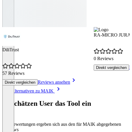
RA-MICRO JURA KI
DiliTrust
0 Reviews
R
Direkt vergleichen
57 Reviews
Reviews ansehen
Direkt vergleichen
Item
Alle Alternativen zu MAIK
1
of
So schätzen User das Tool ein
8
Die Bewertungen ergeben sich aus den für MAIK abgegebenen
Reviews