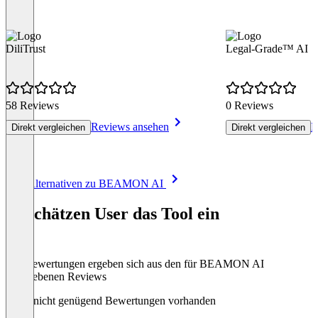
DiliTrust
Legal-Grade™ AI
58 Reviews
0 Reviews
Reviews ansehen
R
Direkt vergleichen
Direkt vergleichen
Item
Alle Alternativen zu BEAMON AI
1
of
So schätzen User das Tool ein
8
Die Bewertungen ergeben sich aus den für BEAMON AI
abgegebenen Reviews
Noch nicht genügend Bewertungen vorhanden