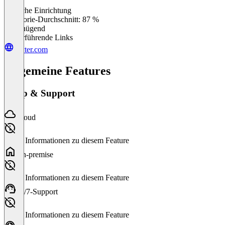
Einfache Einrichtung
0
%
Kategorie-Durchschnitt: 87 %
Ungenügend
Weiterführende Links
bryter.com
Allgemeine Features
Setup & Support
Cloud
Keine Informationen zu diesem Feature
On-premise
Keine Informationen zu diesem Feature
24/7-Support
Keine Informationen zu diesem Feature