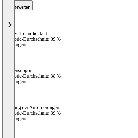
Bewerten
Benutzerfreundlichkeit
0
%
Kategorie-Durchschnitt: 89 %
Ungenügend
Kundensupport
0
%
Kategorie-Durchschnitt: 88 %
Ungenügend
Erfüllung der Anforderungen
0
%
Kategorie-Durchschnitt: 89 %
Ungenügend