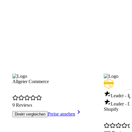
Allgeier Commerce
Leader - E
Leader - D
9 Reviews
Shopify
Preise ansehen
Direkt vergleichen