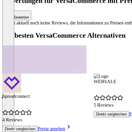
Bewertungen für VersaCommerce mit Preis
4
Bewerten
Es gibt aktuell noch keine Reviews, die Informationen zu Preisen enth
Die besten VersaCommerce Alternativen
WEBSALE
Spreadconnect
5 Reviews
P
Direkt vergleichen
4 Reviews
Preise ansehen
Direkt vergleichen