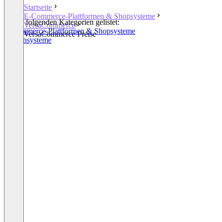
Startseite
E-Commerce-Plattformen & Shopsysteme
In den folgenden Kategorien gelistet:
VersaCommerce
E-Commerce-Plattformen & Shopsysteme
VersaCommerce Preise
Kassensysteme