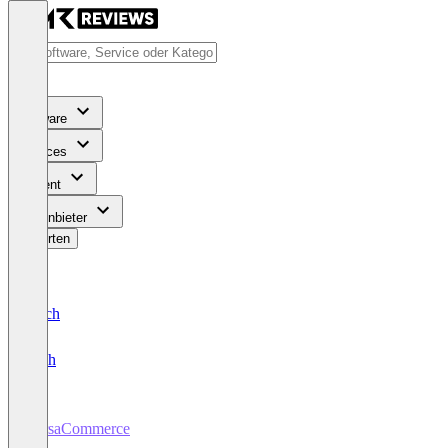
Software
Services
Content
Für Anbieter
Bewerten
Deutsch
English
VersaCommerce