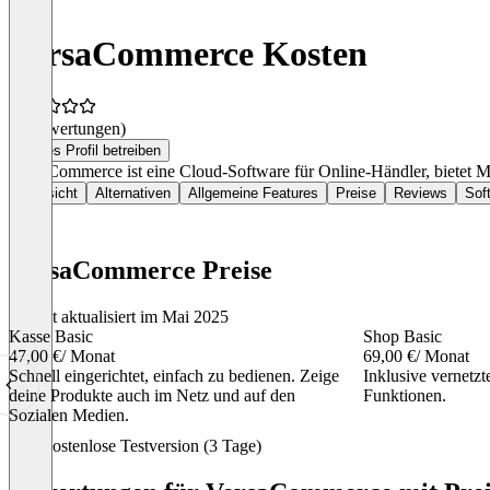
VersaCommerce Kosten
(0 Bewertungen)
Dieses Profil betreiben
VersaCommerce ist eine Cloud-Software für Online-Händler, bietet Mu
Übersicht
Alternativen
Allgemeine Features
Preise
Reviews
Sof
VersaCommerce Preise
Zuletzt aktualisiert im Mai 2025
Kasse Basic
Shop Basic
47,00 €
/ Monat
69,00 €
/ Monat
Schnell eingerichtet, einfach zu bedienen. Zeige
Inklusive vernetz
deine Produkte auch im Netz und auf den
Funktionen.
Sozialen Medien.
Item
Kostenlose Testversion (3 Tage)
1
of