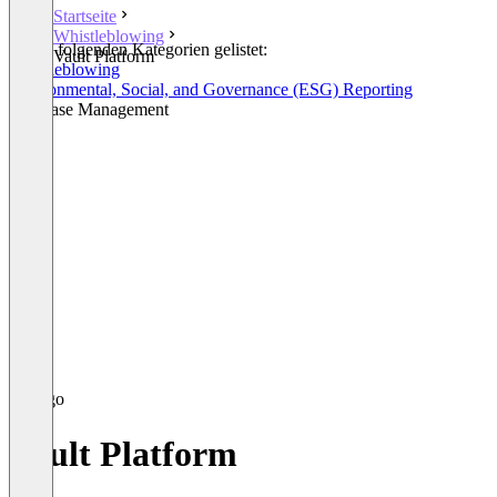
Startseite
Whistleblowing
In den folgenden Kategorien gelistet:
Vault Platform
Whistleblowing
Environmental, Social, and Governance (ESG) Reporting
HR Case Management
Vault Platform