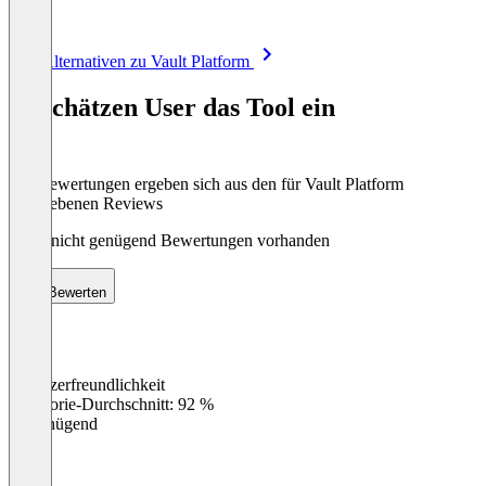
Item
Alle Alternativen zu Vault Platform
1
of
So schätzen User das Tool ein
8
Die Bewertungen ergeben sich aus den für Vault Platform
abgegebenen Reviews
Noch nicht genügend Bewertungen vorhanden
Bewerten
Benutzerfreundlichkeit
0
%
Kategorie-Durchschnitt: 92 %
Ungenügend