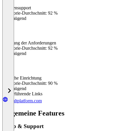
Kundensupport
0
%
Kategorie-Durchschnitt: 92 %
Ungenügend
Erfüllung der Anforderungen
0
%
Kategorie-Durchschnitt: 92 %
Ungenügend
Einfache Einrichtung
0
%
Kategorie-Durchschnitt: 90 %
Ungenügend
Weiterführende Links
vaultplatform.com
Allgemeine Features
Setup & Support