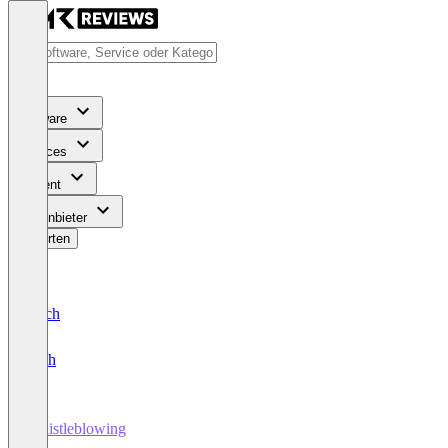
Software
Services
Content
Für Anbieter
Bewerten
Deutsch
English
Whistleblowing