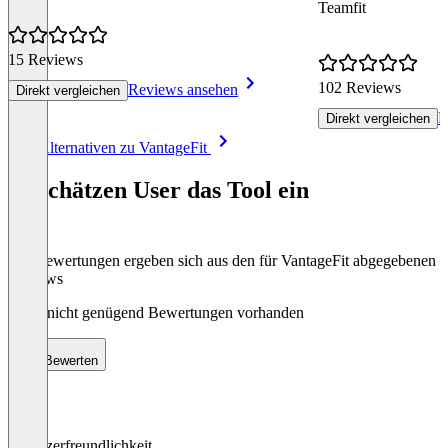
Teamfit
15 Reviews
102 Reviews
Reviews ansehen
Direkt vergleichen
R
Direkt vergleichen
Item
Alle Alternativen zu VantageFit
1
of
So schätzen User das Tool ein
8
Die Bewertungen ergeben sich aus den für VantageFit abgegebenen
Reviews
Noch nicht genügend Bewertungen vorhanden
Bewerten
Benutzerfreundlichkeit