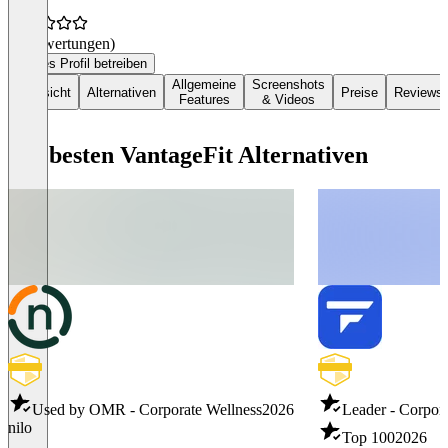
(0 Bewertungen)
Dieses Profil betreiben
Allgemeine
Screenshots
Übersicht
Alternativen
Preise
Reviews
Features
& Videos
Die besten VantageFit Alternativen
Used by OMR - Corporate Wellness
2026
Leader - Corpor
nilo
Top 100
2026