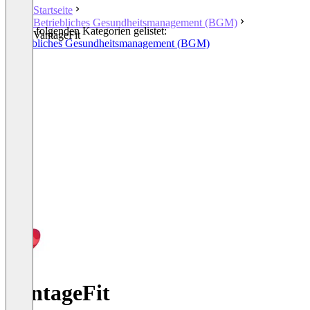
Startseite
Betriebliches Gesundheitsmanagement (BGM)
In den folgenden Kategorien gelistet:
VantageFit
Betriebliches Gesundheitsmanagement (BGM)
VantageFit