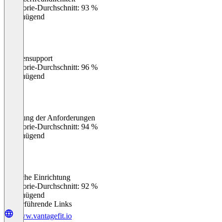
0
%
Kategorie-Durchschnitt: 93 %
Ungenügend
Kundensupport
0
%
Kategorie-Durchschnitt: 96 %
Ungenügend
Erfüllung der Anforderungen
0
%
Kategorie-Durchschnitt: 94 %
Ungenügend
Einfache Einrichtung
0
%
Kategorie-Durchschnitt: 92 %
Ungenügend
Weiterführende Links
www.vantagefit.io