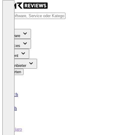
Software
Services
Content
Für Anbieter
Bewerten
Deutsch
English
vanjaro