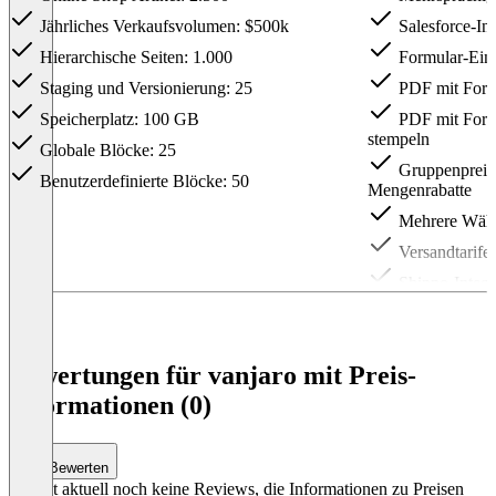
Jährliches Verkaufsvolumen: $500k
Salesforce-Int
Hierarchische Seiten: 1.000
Formular-Ein
Staging und Versionierung: 25
PDF mit Formu
Speicherplatz: 100 GB
PDF mit Formu
stempeln
Globale Blöcke: 25
Gruppenpreise,
Benutzerdefinierte Blöcke: 50
Mengenrabatte
Mehrere Wäh
Versandtarife 
Shippo-Integr
Online Shop A
Jährliches Ve
Bewertungen für vanjaro mit Preis-
Soziale Authen
Informationen (0)
Hierarchische
Staging und V
Bewerten
Speicherplatz
Es gibt aktuell noch keine Reviews, die Informationen zu Preisen