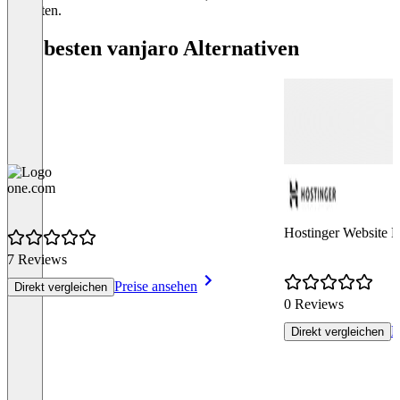
Globale Blöck
enthalten.
Benutzerdefin
Die besten vanjaro Alternativen
Arbeitsabläu
Mehrsprachige
Vorrangige Un
one.com
Hostinger Website B
7 Reviews
Preise ansehen
Direkt vergleichen
0 Reviews
P
Direkt vergleichen