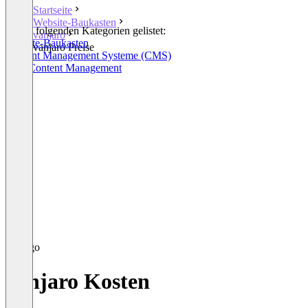
Startseite
Website-Baukasten
In den folgenden Kategorien gelistet:
vanjaro
Website-Baukasten
vanjaro Preise
Content Management Systeme (CMS)
Web Content Management
vanjaro Kosten