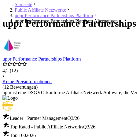
Startseite
Public Affiliate Netzwerke
uppr Performance Partnerships Plattform
uppr Performance Partnerships 
uppr Performance Partnerships Plattform Alternativen
uppr Performance Partnerships Plattform
4,5
(12)
•
Keine Preisinformationen
(12 Bewertungen)
uppr ist eine DSGVO-konforme Affiliate-Netzwerk-Software, die Vert
Leader - Partner Management
Q3/26
Top Rated - Public Affiliate Networks
Q3/26
Top 100
2026