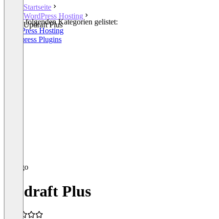
Startseite
WordPress Hosting
In den folgenden Kategorien gelistet:
Updraft Plus
WordPress Hosting
Wordpress Plugins
Updraft Plus