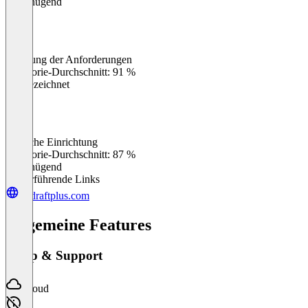
Ungenügend
Erfüllung der Anforderungen
0
%
Kategorie-Durchschnitt: 91 %
Ausgezeichnet
Einfache Einrichtung
0
%
Kategorie-Durchschnitt: 87 %
Ungenügend
Weiterführende Links
updraftplus.com
Allgemeine Features
Setup & Support
Cloud