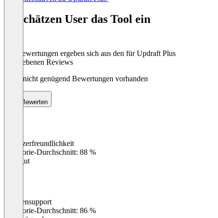
1
of
So schätzen User das Tool ein
8
Die Bewertungen ergeben sich aus den für Updraft Plus
abgegebenen Reviews
Noch nicht genügend Bewertungen vorhanden
Bewerten
Benutzerfreundlichkeit
0
%
Kategorie-Durchschnitt: 88 %
Sehr gut
Kundensupport
0
%
Kategorie-Durchschnitt: 86 %