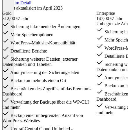
Preise im Detail
Zuletzt aktualisiert im April 2023
Gold
Enterprise
312,00 €
/ Jahr
147,00 €
/ Jahr
Unbegrenzte Anza
Sicherung inkrementeller Änderungen
Sicherung ink
Mehr Speicheroptionen
Mehr Speiche
WordPress-Multisite-Kompatibilität
WordPress-Mul
Detaillierte Berichte
Detaillierte B
Sicherung weiterer Dateien, externer
Datenbanken und Tabellen
Sicherung weit
Datenbanken und 
Anonymisierung der Sicherungsdaten
Anonymisieru
Backup an mehr als einem Ort
Backup an meh
Beschränken des Zugriffs auf das Premium-
Dashboard
Beschränken d
Dashboard
Verwaltung der Backups über die WP-CLI
und mehr
Verwaltung d
und mehr
Backup einer unbegrenzten Anzahl von
WordPress-Websites
UpdraftCentral Cloud Unlimited -