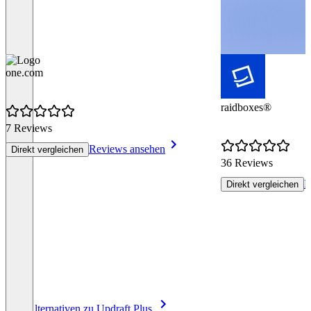
one.com
raidboxes®
7 Reviews
Reviews ansehen
Direkt vergleichen
36 Reviews
R
Direkt vergleichen
Item
Alle Alternativen zu Updraft Plus