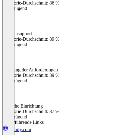
Kategorie-Durchschnitt: 86 %
Ungenügend
Kundensupport
0
%
Kategorie-Durchschnitt: 89 %
Ungenügend
Erfüllung der Anforderungen
0
%
Kategorie-Durchschnitt: 89 %
Ungenügend
Einfache Einrichtung
0
%
Kategorie-Durchschnitt: 87 %
Ungenügend
Weiterführende Links
umnify.com