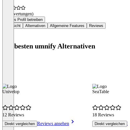
(0 Bewertungen)
Dieses Profil betreiben
Übersicht
Alternativen
Allgemeine Features
Reviews
Die besten umnify Alternativen
Univelop
SeaTable
12 Reviews
18 Reviews
Reviews ansehen
R
Direkt vergleichen
Direkt vergleichen