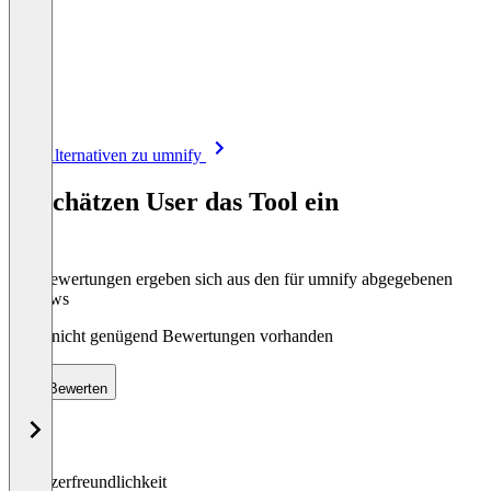
Item
Alle Alternativen zu umnify
1
of
So schätzen User das Tool ein
8
Die Bewertungen ergeben sich aus den für umnify abgegebenen
Reviews
Noch nicht genügend Bewertungen vorhanden
Bewerten
Benutzerfreundlichkeit
0
%