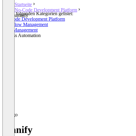
Startseite
No-Code Development Platform
In den folgenden Kategorien gelistet:
umnify
No-Code Development Platform
Workflow Management
Task Management
Process Automation
umnify