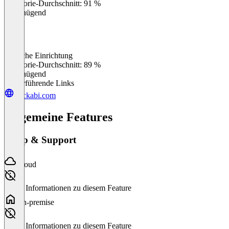
Kategorie-Durchschnitt: 91 %
Ungenügend
Einfache Einrichtung
0
%
Kategorie-Durchschnitt: 89 %
Ungenügend
Weiterführende Links
trackabi.com
Allgemeine Features
Setup & Support
Cloud
Keine Informationen zu diesem Feature
On-premise
Keine Informationen zu diesem Feature