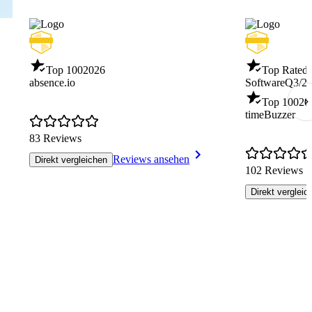
Top 100
2026
Top Rated 
absence.io
Software
Q3/2
Top 100
20
timeBuzzer
83 Reviews
Reviews ansehen
Direkt vergleichen
102 Reviews
Direkt vergleic