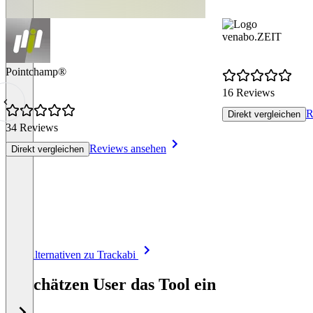
venabo.ZEIT
Pointchamp®
16 Reviews
R
Direkt vergleichen
34 Reviews
Reviews ansehen
Direkt vergleichen
Item
Alle Alternativen zu Trackabi
1
of
So schätzen User das Tool ein
8