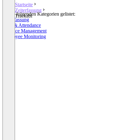
Startseite
Zeiterfassung
In den folgenden Kategorien gelistet:
Trackabi
Zeiterfassung
Time & Attendance
Absence Management
Employee Monitoring