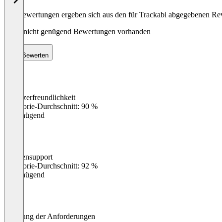
Die Bewertungen ergeben sich aus den für Trackabi abgegebenen Re
Noch nicht genügend Bewertungen vorhanden
Bewerten
Benutzerfreundlichkeit
0
%
Kategorie-Durchschnitt: 90 %
Ungenügend
Kundensupport
0
%
Kategorie-Durchschnitt: 92 %
Ungenügend
Erfüllung der Anforderungen
0
%