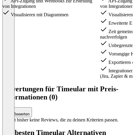
API-Zugang und Webhooks zur Erstellung
API-Zugang u
von Integrationen
von Integrationen
Visualisieren mit Diagrammen
Visualisieren
Erweiterte Ei
Zeit gemeins
nachverfolgen
Unbegrenzte Z
Vorrangige K
Exportieren d
Integratione
(Jira, Zapier & me
Item
1
Bewertungen für Timeular mit Preis-
of
Informationen (0)
2
Bewerten
Es gibt bisher keine Reviews, die zu deinen Kriterien passen.
Die besten Timeular Alternativen