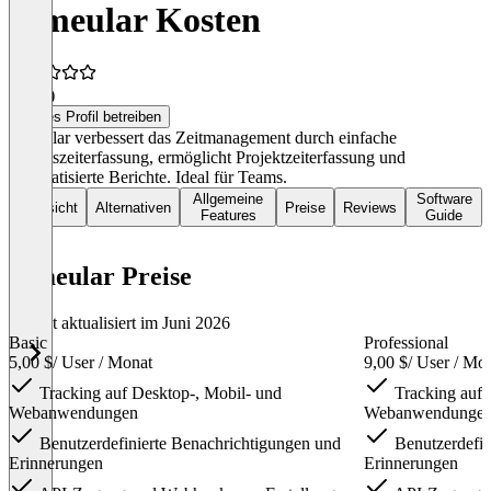
Timeular Kosten
3,9
(4)
Dieses Profil betreiben
Timeular verbessert das Zeitmanagement durch einfache
Arbeitszeiterfassung, ermöglicht Projektzeiterfassung und
automatisierte Berichte. Ideal für Teams.
Allgemeine
Software
Übersicht
Alternativen
Preise
Reviews
Features
Guide
Timeular Preise
Zuletzt aktualisiert im Juni 2026
Basic
Professional
5,00 $
/ User / Monat
9,00 $
/ User / Mo
Tracking auf Desktop-, Mobil- und
Tracking auf 
Webanwendungen
Webanwendunge
Benutzerdefinierte Benachrichtigungen und
Benutzerdefin
Erinnerungen
Erinnerungen