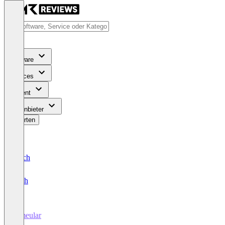
Software
Services
Content
Für Anbieter
Bewerten
Deutsch
English
Timeular