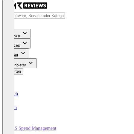
Software
Services
Content
Für Anbieter
Bewerten
Deutsch
English
SaaS Spend Management