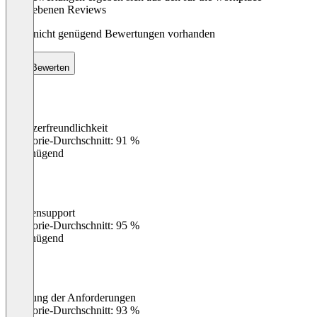
abgegebenen Reviews
Noch nicht genügend Bewertungen vorhanden
Bewerten
Benutzerfreundlichkeit
0
%
Kategorie-Durchschnitt: 91 %
Ungenügend
Kundensupport
0
%
Kategorie-Durchschnitt: 95 %
Ungenügend
Erfüllung der Anforderungen
0
%
Kategorie-Durchschnitt: 93 %