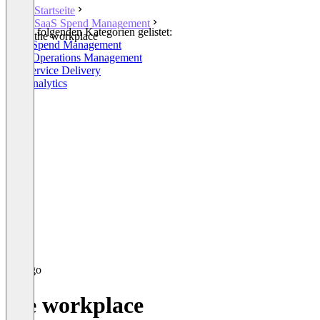
Startseite
SaaS Spend Management
In den folgenden Kategorien gelistet:
the workplace
SaaS Spend Management
SaaS Operations Management
HR Service Delivery
HR Analytics
the workplace