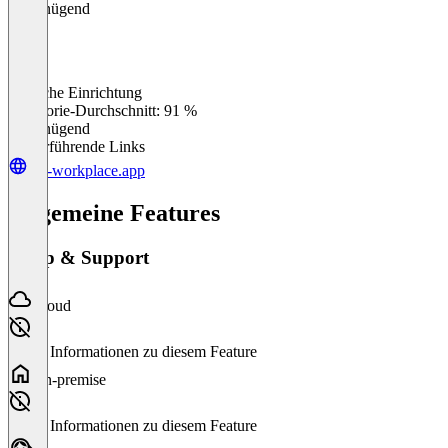
Ungenügend
Einfache Einrichtung
0
%
Kategorie-Durchschnitt: 91 %
Ungenügend
Weiterführende Links
the-workplace.app
Allgemeine Features
Setup & Support
Cloud
Keine Informationen zu diesem Feature
On-premise
Keine Informationen zu diesem Feature