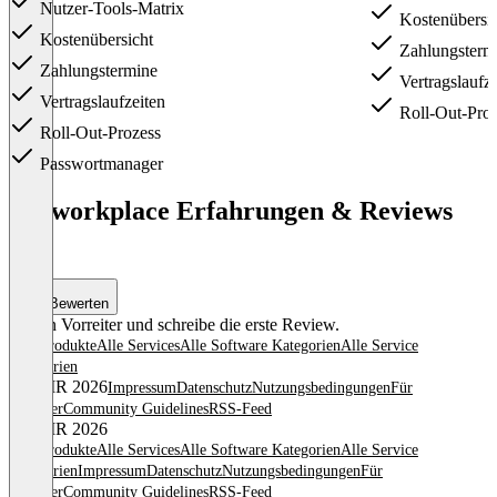
Nutzer-Tools-Matrix
Kostenübersic
Kostenübersicht
Zahlungsterm
Zahlungstermine
Vertragslaufze
Vertragslaufzeiten
Roll-Out-Proz
Roll-Out-Prozess
Passwortmanager
Item
1
the workplace Erfahrungen & Reviews
of
(0)
3
Bewerten
Sei ein Vorreiter und schreibe die erste Review.
Alle Produkte
Alle Services
Alle Software Kategorien
Alle Service
Kategorien
© OMR 2026
Impressum
Datenschutz
Nutzungsbedingungen
Für
Anbieter
Community Guidelines
RSS-Feed
© OMR 2026
Alle Produkte
Alle Services
Alle Software Kategorien
Alle Service
Kategorien
Impressum
Datenschutz
Nutzungsbedingungen
Für
Anbieter
Community Guidelines
RSS-Feed