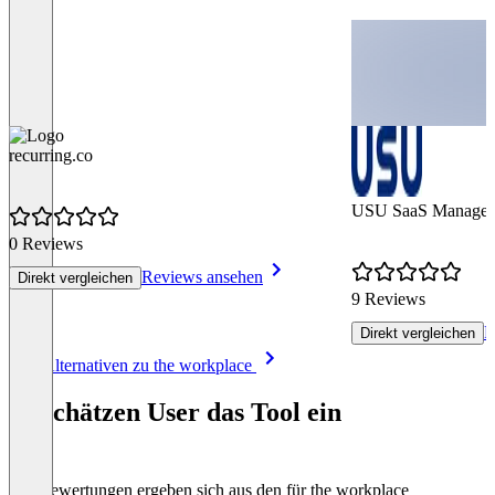
recurring.co
USU SaaS Manageme
0 Reviews
Reviews ansehen
Direkt vergleichen
9 Reviews
R
Direkt vergleichen
Item
Alle Alternativen zu the workplace
1
of
So schätzen User das Tool ein
8
Die Bewertungen ergeben sich aus den für the workplace