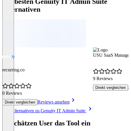
Die besten Genuity IT Admin Suite
Alternativen
USU SaaS Manageme
recurring.co
9 Reviews
R
Direkt vergleichen
0 Reviews
Reviews ansehen
Direkt vergleichen
Item
Alle Alternativen zu Genuity IT Admin Suite
1
of
So schätzen User das Tool ein
8