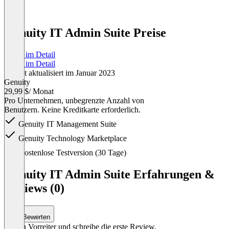
Genuity IT Admin Suite Preise
Preise im Detail
Preise im Detail
Zuletzt aktualisiert im Januar 2023
Genuity
29,99 $
/ Monat
Pro Unternehmen, unbegrenzte Anzahl von
Benutzern. Keine Kreditkarte erforderlich.
Genuity IT Management Suite
Genuity Technology Marketplace
Item
Kostenlose Testversion (30 Tage)
1
of
Genuity IT Admin Suite Erfahrungen &
1
Reviews (0)
Bewerten
Sei ein Vorreiter und schreibe die erste Review.