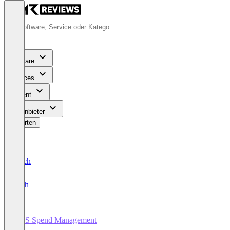
Software
Services
Content
Für Anbieter
Bewerten
Deutsch
English
SaaS Spend Management