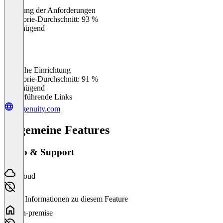
Erfüllung der Anforderungen
0
%
Kategorie-Durchschnitt: 93 %
Ungenügend
Einfache Einrichtung
0
%
Kategorie-Durchschnitt: 91 %
Ungenügend
Weiterführende Links
gogenuity.com
Allgemeine Features
Setup & Support
Cloud
Keine Informationen zu diesem Feature
On-premise