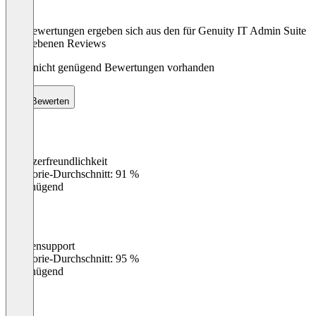
Die Bewertungen ergeben sich aus den für Genuity IT Admin Suite
abgegebenen Reviews
Noch nicht genügend Bewertungen vorhanden
Bewerten
Benutzerfreundlichkeit
0
%
Kategorie-Durchschnitt: 91 %
Ungenügend
Kundensupport
0
%
Kategorie-Durchschnitt: 95 %
Ungenügend