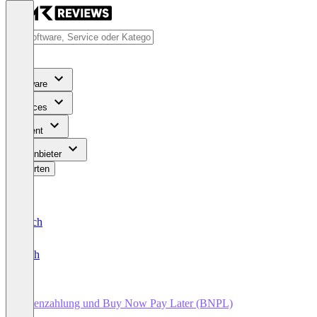
Software
Services
Content
Für Anbieter
Bewerten
Deutsch
English
Ratenzahlung und Buy Now Pay Later (BNPL)