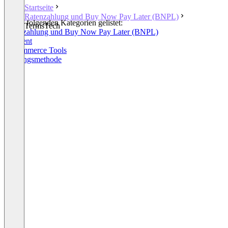
Startseite
Ratenzahlung und Buy Now Pay Later (BNPL)
In den folgenden Kategorien gelistet:
TermsTech
Ratenzahlung und Buy Now Pay Later (BNPL)
Payment
E-Commerce Tools
Zahlungsmethode