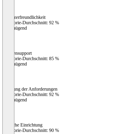
Benutzerfreundlichkeit
0
%
Kategorie-Durchschnitt: 92 %
Ungenügend
Kundensupport
0
%
Kategorie-Durchschnitt: 85 %
Ungenügend
Erfüllung der Anforderungen
0
%
Kategorie-Durchschnitt: 92 %
Ungenügend
Einfache Einrichtung
0
%
Kategorie-Durchschnitt: 90 %