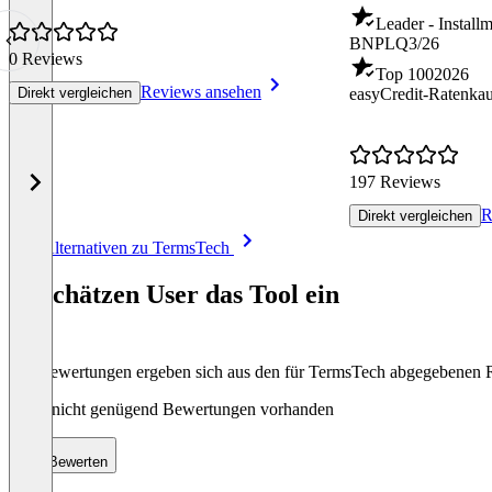
Leader - Install
BNPL
Q3/26
0 Reviews
Top 100
2026
Reviews ansehen
Direkt vergleichen
easyCredit-Ratenka
197 Reviews
R
Direkt vergleichen
Item
Alle Alternativen zu TermsTech
1
of
So schätzen User das Tool ein
8
Die Bewertungen ergeben sich aus den für TermsTech abgegebenen
Noch nicht genügend Bewertungen vorhanden
Bewerten