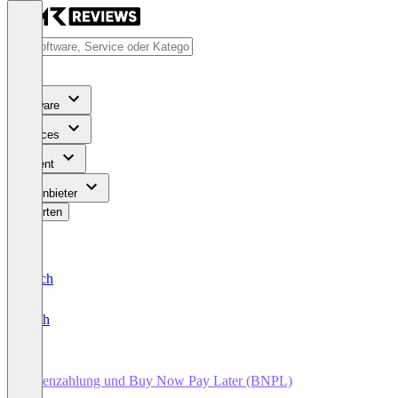
Software
Services
Content
Für Anbieter
Bewerten
Deutsch
English
Ratenzahlung und Buy Now Pay Later (BNPL)