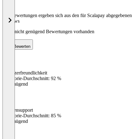
Die Bewertungen ergeben sich aus den für Scalapay abgegebenen
Reviews
Noch nicht genügend Bewertungen vorhanden
Bewerten
Benutzerfreundlichkeit
0
%
Kategorie-Durchschnitt: 92 %
Ungenügend
Kundensupport
0
%
Kategorie-Durchschnitt: 85 %
Ungenügend