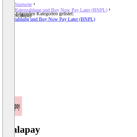
Startseite
Ratenzahlung und Buy Now Pay Later (BNPL)
In den folgenden Kategorien gelistet:
Scalapay
Ratenzahlung und Buy Now Pay Later (BNPL)
Scalapay