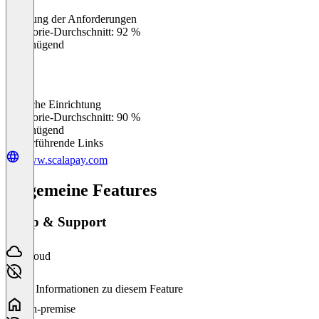
Erfüllung der Anforderungen
0
%
Kategorie-Durchschnitt: 92 %
Ungenügend
Einfache Einrichtung
0
%
Kategorie-Durchschnitt: 90 %
Ungenügend
Weiterführende Links
www.scalapay.com
Allgemeine Features
Setup & Support
Cloud
Keine Informationen zu diesem Feature
On-premise