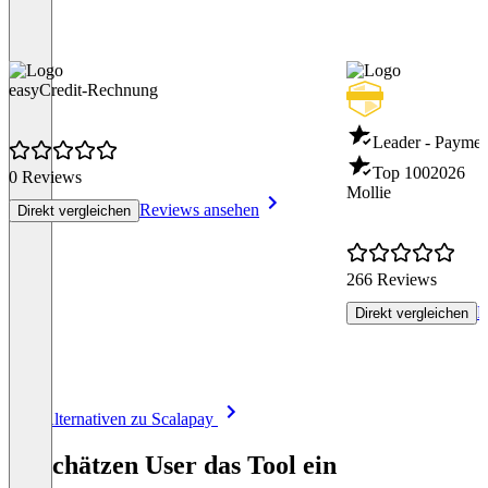
easyCredit-Rechnung
Leader - Paymen
Top 100
2026
0 Reviews
Mollie
Reviews ansehen
Direkt vergleichen
266 Reviews
R
Direkt vergleichen
Item
Alle Alternativen zu Scalapay
1
of
So schätzen User das Tool ein
8