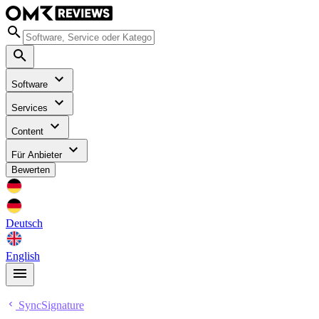
Software
Services
Content
Für Anbieter
Bewerten
Deutsch
English
SyncSignature