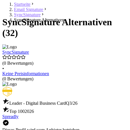
Startseite
Email Signature
SyncSignature
SyncSignature Alternativen
SyncSignature Alternativen
(32)
SyncSignature
(0 Bewertungen)
•
Keine Preisinformationen
(0 Bewertungen)
Leader - Digital Business Card
Q3/26
Top 100
2026
Spreadly
Dieses Profil wird vom Anbieter betrieben