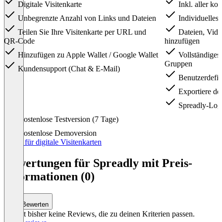
Digitale Visitenkarte
Inkl. aller ko
Unbegrenzte Anzahl von Links und Dateien
Individuelles
Teilen Sie Ihre Visitenkarte per URL und
Dateien, Vide
QR-Code
hinzufügen
Hinzufügen zu Apple Wallet / Google Wallet
Vollständiges
Gruppen
Kundensupport (Chat & E-Mail)
Benutzerdefi
Exportiere dei
Spreadly-Logo
Item
Kostenlose Testversion (7 Tage)
1
of
Kostenlose Demoversion
4
Preise für digitale Visitenkarten
Bewertungen für Spreadly mit Preis-
Informationen (0)
Bewerten
Es gibt bisher keine Reviews, die zu deinen Kriterien passen.