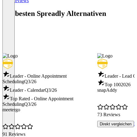
Alle Reviews
Die besten Spreadly Alternativen
Leader - Online Appointment
Leader - Lead C
Scheduling
Q3/26
Top 100
2026
Leader - Calendar
Q3/26
snapAddy
Top Rated - Online Appointment
Scheduling
Q3/26
meetergo
73 Reviews
P
Direkt vergleichen
91 Reviews