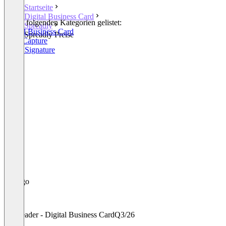
Startseite
Digital Business Card
In den folgenden Kategorien gelistet:
Spreadly
Digital Business Card
Spreadly Preise
Lead Capture
Email Signature
Leader - Digital Business Card
Q3/26