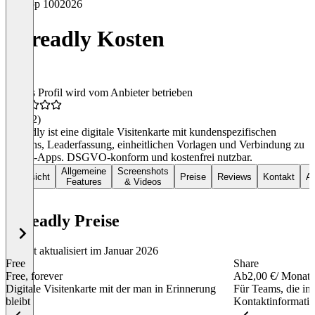
Top 100
2026
Spreadly Kosten
Dieses Profil wird vom Anbieter betrieben
4,6
(72)
Spreadly ist eine digitale Visitenkarte mit kundenspezifischen
Designs, Leaderfassung, einheitlichen Vorlagen und Verbindung zu
Wallet-Apps. DSGVO-konform und kostenfrei nutzbar.
Allgemeine
Screenshots
Übersicht
Preise
Reviews
Kontakt
Al
Features
& Videos
Spreadly Preise
Zuletzt aktualisiert im Januar 2026
Free
Share
Free, forever
Ab
2,00 €
/ Monat
Digitale Visitenkarte mit der man in Erinnerung
Für Teams, die in 
bleibt
Kontaktinformatio