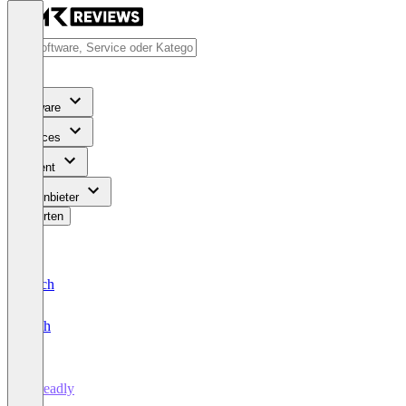
Software
Services
Content
Für Anbieter
Bewerten
Deutsch
English
Spreadly